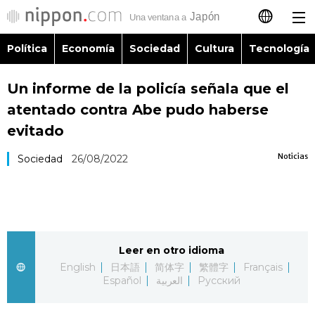
Política
Economía
Sociedad
Cultura
Tecnología
日本語
Un informe de la policía señala que el
English
atentado contra Abe pudo haberse
简体字
evitado
Política
Noticias
Sociedad
26/08/2022
繁體字
Economía
Français
Sociedad
العربية
Leer en otro idioma
Cultura
Русский
English
日本語
简体字
繁體字
Français
Español
العربية
Русский
Tecnología