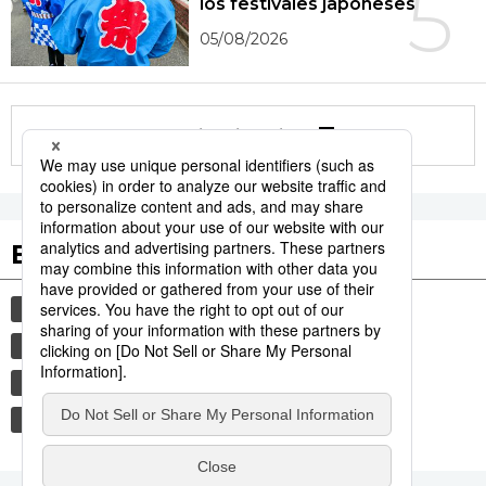
5
los festivales japoneses
05/08/2026
More in this series
Etiquetas destacadas
cultura
gastronomía
comida
gastronomía japonesa
modales
vida
alimentos
cortesía
costumbres
tradiciones