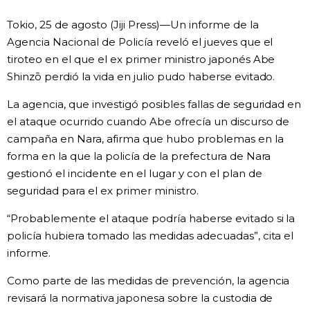
Vida
Tokio, 25 de agosto (Jiji Press)—Un informe de la
Agencia Nacional de Policía reveló el jueves que el
tiroteo en el que el ex primer ministro japonés Abe
Guía de Japón
Shinzō perdió la vida en julio pudo haberse evitado.
Vídeos e imágenes
La agencia, que investigó posibles fallas de seguridad en
el ataque ocurrido cuando Abe ofrecía un discurso de
En profundidad
campaña en Nara, afirma que hubo problemas en la
forma en la que la policía de la prefectura de Nara
gestionó el incidente en el lugar y con el plan de
Más
seguridad para el ex primer ministro.
Noticias
“Probablemente el ataque podría haberse evitado si la
official SNS
policía hubiera tomado las medidas adecuadas”, cita el
informe.
Datos de Japón
Como parte de las medidas de prevención, la agencia
Fragmentos de Japón
revisará la normativa japonesa sobre la custodia de