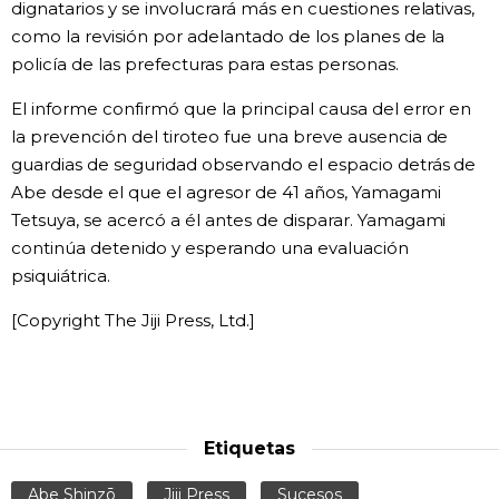
dignatarios y se involucrará más en cuestiones relativas,
como la revisión por adelantado de los planes de la
Gente
policía de las prefecturas para estas personas.
Blog
El informe confirmó que la principal causa del error en
la prevención del tiroteo fue una breve ausencia de
guardias de seguridad observando el espacio detrás de
Tokio
Abe desde el que el agresor de 41 años, Yamagami
Tetsuya, se acercó a él antes de disparar. Yamagami
Avisos
continúa detenido y esperando una evaluación
psiquiátrica.
[Copyright The Jiji Press, Ltd.]
Etiquetas
Abe Shinzō
Jiji Press
Sucesos