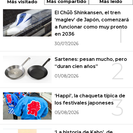
Más compartido
Más leído
Más visitado
El Chūō Shinkansen, el tren
‘maglev’ de Japón, comenzará
1
a funcionar como muy pronto
en 2036
30/07/2026
Sartenes: pesan mucho, pero
2
“duran cien años”
01/08/2026
‘Happi’, la chaqueta típica de
3
los festivales japoneses
05/08/2026
‘La historia de Kaho’, de