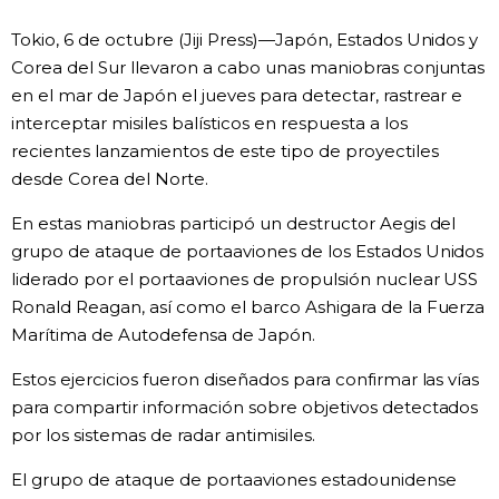
Vida
Tokio, 6 de octubre (Jiji Press)—Japón, Estados Unidos y
Corea del Sur llevaron a cabo unas maniobras conjuntas
en el mar de Japón el jueves para detectar, rastrear e
Guía de Japón
interceptar misiles balísticos en respuesta a los
recientes lanzamientos de este tipo de proyectiles
Vídeos e imágenes
desde Corea del Norte.
En profundidad
En estas maniobras participó un destructor Aegis del
grupo de ataque de portaaviones de los Estados Unidos
liderado por el portaaviones de propulsión nuclear USS
Más
Ronald Reagan, así como el barco Ashigara de la Fuerza
Marítima de Autodefensa de Japón.
Noticias
official SNS
Estos ejercicios fueron diseñados para confirmar las vías
para compartir información sobre objetivos detectados
Datos de Japón
por los sistemas de radar antimisiles.
Fragmentos de Japón
El grupo de ataque de portaaviones estadounidense