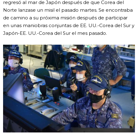
regresó al mar de Japón después de que Corea del
Norte lanzase un misil el pasado martes. Se encontraba
Gente
de camino a su próxima misión después de participar
en unas maniobras conjuntas de EE. UU.-Corea del Sur y
Blog
Japón-EE. UU.-Corea del Sur el mes pasado.
Tokio
Avisos