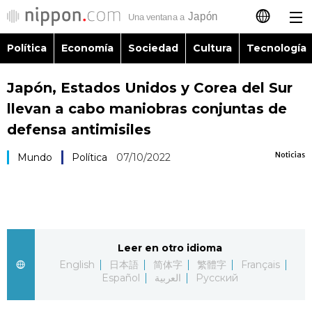
Política
Economía
Sociedad
Cultura
Tecnología
日本語
Japón, Estados Unidos y Corea del Sur
English
llevan a cabo maniobras conjuntas de
简体字
defensa antimisiles
Política
Noticias
Mundo
Política
07/10/2022
繁體字
Economía
Français
Sociedad
العربية
Leer en otro idioma
Cultura
Русский
English
日本語
简体字
繁體字
Français
Español
العربية
Русский
Tecnología