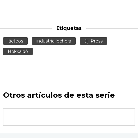
Etiquetas
lácteos
industria lechera
Jiji Press
Hokkaidō
Otros artículos de esta serie