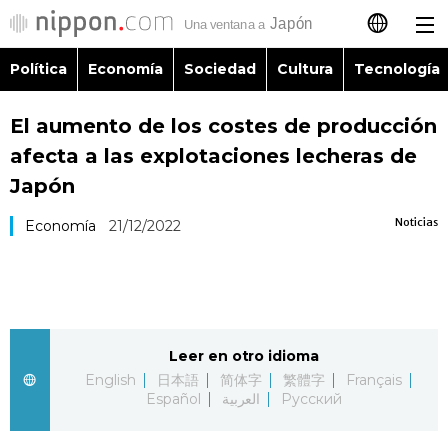
Política
Economía
Sociedad
Cultura
Tecnología
日本語
El aumento de los costes de producción
English
afecta a las explotaciones lecheras de
简体字
Japón
Política
Noticias
Economía
21/12/2022
繁體字
Economía
Français
Sociedad
العربية
Leer en otro idioma
Cultura
Русский
English
日本語
简体字
繁體字
Français
Español
العربية
Русский
Tecnología