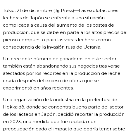
Vida
Tokio, 21 de diciembre (Jiji Press)—Las explotaciones
lecheras de Japón se enfrenta a una situación
complicada a causa del aumento de los costes de
Guía de Japón
producción, que se debe en parte a los altos precios del
pienso compuesto para las vacas lecheras como
Vídeos e imágenes
consecuencia de la invasión rusa de Ucrania.
En profundidad
Un creciente número de ganaderos en este sector
también están abandonando sus negocios tras verse
afectados por los recortes en la producción de leche
Más
cruda después del exceso de oferta que se
experimentó en años recientes.
Noticias
official SNS
Una organización de la industria en la prefectura de
Hokkaidō, donde se concentra buena parte del sector
Datos de Japón
de los lácteos en Japón, decidió recortar la producción
en 2023, una medida que fue recibida con
Fragmentos de Japón
preocupación dado el impacto que podría tener sobre