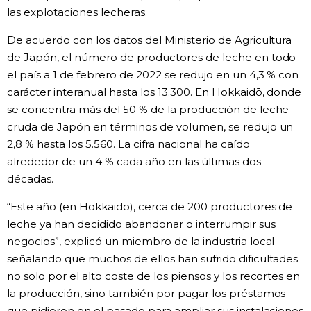
las explotaciones lecheras.
Gente
De acuerdo con los datos del Ministerio de Agricultura
de Japón, el número de productores de leche en todo
Blog
el país a 1 de febrero de 2022 se redujo en un 4,3 % con
carácter interanual hasta los 13.300. En Hokkaidō, donde
Tokio
se concentra más del 50 % de la producción de leche
cruda de Japón en términos de volumen, se redujo un
2,8 % hasta los 5.560. La cifra nacional ha caído
Avisos
alrededor de un 4 % cada año en las últimas dos
décadas.
“Este año (en Hokkaidō), cerca de 200 productores de
leche ya han decidido abandonar o interrumpir sus
negocios”, explicó un miembro de la industria local
señalando que muchos de ellos han sufrido dificultades
no solo por el alto coste de los piensos y los recortes en
la producción, sino también por pagar los préstamos
que pidieron en el pasado para ampliar sus instalaciones