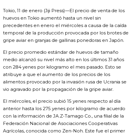
Vida
Tokio, 11 de enero (Jiji Press)—El precio de venta de los
huevos en Tokio aumentó hasta un nivel sin
precedentes en enero el miércoles a causa de la caída
Guía de Japón
temporal de la producción provocada por los brotes de
gripe aviar en granjas de gallinas ponedoras en Japón.
Vídeos e imágenes
El precio promedio estándar de huevos de tamaño
En profundidad
medio alcanzó su nivel más alto en los últimos 31 años
con 284 yenes por kilogramo el mes pasado. Esto se
atribuye a que el aumento de los precios de los
Más
alimentos provocado por la invasión rusa de Ucrania se
vio agravado por la propagación de la gripe aviar.
Noticias
official SNS
El miércoles, el precio subió 15 yenes respecto al día
anterior hasta los 275 yenes por kilogramo de acuerdo
Datos de Japón
con la información de JA.Z-Tamago Co., una filial de la
Federación Nacional de Asociaciones Cooperativas
Fragmentos de Japón
Agrícolas, conocida como Zen-Noh. Este fue el primer