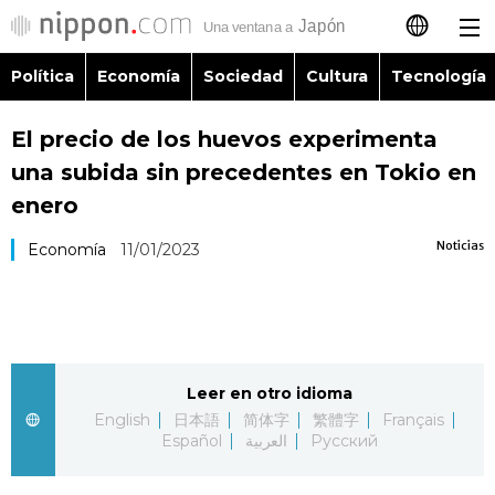
Política
Economía
Sociedad
Cultura
Tecnología
日本語
El precio de los huevos experimenta
English
una subida sin precedentes en Tokio en
简体字
enero
Política
Noticias
Economía
11/01/2023
繁體字
Economía
Français
Sociedad
العربية
Leer en otro idioma
Cultura
Русский
English
日本語
简体字
繁體字
Français
Español
العربية
Русский
Tecnología