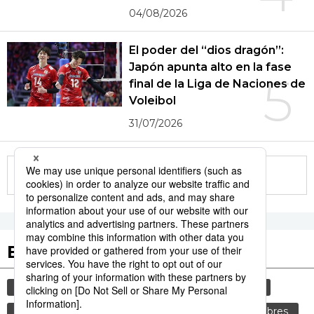
04/08/2026
El poder del “dios dragón”:
Japón apunta alto en la fase
5
final de la Liga de Naciones de
Voleibol
31/07/2026
More in this series
Etiquetas destacadas
cultura
gastronomía
vida
sociedad
comida
cortesía
tradiciones
costumbres