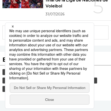
5
final de la Liga de Naciones de
Voleibol
31/07/2026
More in this series
Etiquetas destacadas
cultura
gastronomía
vida
comida
cortesía
sociedad
gastronomía japonesa
costumbres
tradiciones
genkan