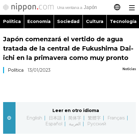
Política
Economía
Sociedad
Cultura
Tecnología
日本語
Japón comenzará el vertido de agua
English
tratada de la central de Fukushima Dai-
简体字
ichi en la primavera como muy pronto
Política
Noticias
Política
13/01/2023
繁體字
Economía
Français
Sociedad
العربية
Leer en otro idioma
Cultura
Русский
English
日本語
简体字
繁體字
Français
Español
العربية
Русский
Tecnología