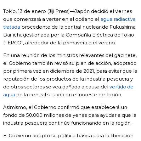
Vida
Tokio, 13 de enero (Jiji Press)—Japón decidió el viernes
que comenzará a verter en el océano el
agua radiactiva
tratada
Guía de Japón
procedente de la central nuclear de Fukushima
Dai-ichi, gestionada por la Compañía Eléctrica de Tokio
(TEPCO), alrededor de la primavera o el verano.
Vídeos e imágenes
En una reunión de los ministros relevantes del gabinete,
En profundidad
el Gobierno también revisó su plan de acción, adoptado
por primera vez en diciembre de 2021, para evitar que la
reputación de los productos de la industria pesquera y
Más
de otros sectores se vea dañada a causa del
vertido de
agua
de la central situada en el noreste de Japón.
Noticias
official SNS
Asimismo, el Gobierno confirmó que establecerá un
fondo de 50.000 millones de yenes para ayudar a que la
Datos de Japón
industria pesquera continúe funcionando en la región.
Fragmentos de Japón
El Gobierno adoptó su política básica para la liberación