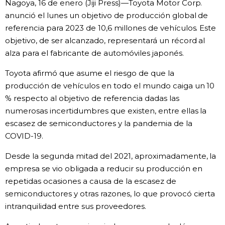
Nagoya, 16 de enero (Jiji Press)—Toyota Motor Corp.
Vida
anunció el lunes un objetivo de producción global de
referencia para 2023 de 10,6 millones de vehículos. Este
objetivo, de ser alcanzado, representará un récord al
Guía de Japón
alza para el fabricante de automóviles japonés.
Vídeos e imágenes
Toyota afirmó que asume el riesgo de que la
producción de vehículos en todo el mundo caiga un 10
% respecto al objetivo de referencia dadas las
En profundidad
numerosas incertidumbres que existen, entre ellas la
escasez de semiconductores y la pandemia de la
Más
COVID-19.
Desde la segunda mitad del 2021, aproximadamente, la
Noticias
official SNS
empresa se vio obligada a reducir su producción en
repetidas ocasiones a causa de la escasez de
Datos de Japón
semiconductores y otras razones, lo que provocó cierta
intranquilidad entre sus proveedores.
Fragmentos de Japón