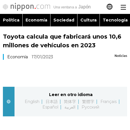
Política
Economía
Sociedad
Cultura
Tecnología
日本語
Toyota calcula que fabricará unos 10,6
English
millones de vehículos en 2023
简体字
Política
Noticias
Economía
17/01/2023
繁體字
Economía
Français
Sociedad
Leer en otro idioma
العربية
English
日本語
简体字
繁體字
Français
Cultura
Español
العربية
Русский
Русский
Tecnología