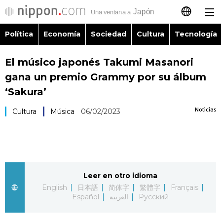
Política
Economía
Sociedad
Cultura
Tecnología
日本語
El músico japonés Takumi Masanori
English
gana un premio Grammy por su álbum
简体字
‘Sakura’
Política
Noticias
Cultura
Música
06/02/2023
繁體字
Economía
Français
Sociedad
العربية
Leer en otro idioma
Cultura
Русский
English
日本語
简体字
繁體字
Français
Español
العربية
Русский
Tecnología