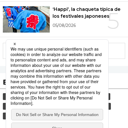
‘Happi’, la chaqueta típica de
5
los festivales japoneses
05/08/2026
More in this series
Etiquetas destacadas
cultura
gastronomía
sociedad
vida
comida
jiji press
turismo
alimentos
historia
costumbres