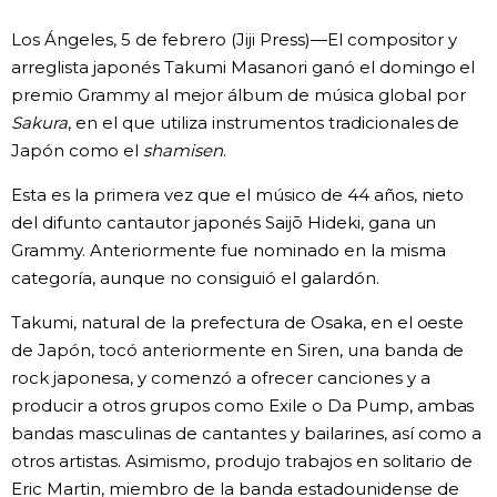
Vida
Los Ángeles, 5 de febrero (Jiji Press)—El compositor y
arreglista japonés Takumi Masanori ganó el domingo el
premio Grammy al mejor álbum de música global por
Guía de Japón
Sakura
, en el que utiliza instrumentos tradicionales de
Japón como el
shamisen
.
Vídeos e imágenes
Esta es la primera vez que el músico de 44 años, nieto
En profundidad
del difunto cantautor japonés Saijō Hideki, gana un
Grammy. Anteriormente fue nominado en la misma
categoría, aunque no consiguió el galardón.
Más
Takumi, natural de la prefectura de Osaka, en el oeste
Noticias
de Japón, tocó anteriormente en Siren, una banda de
official SNS
rock japonesa, y comenzó a ofrecer canciones y a
producir a otros grupos como Exile o Da Pump, ambas
Datos de Japón
bandas masculinas de cantantes y bailarines, así como a
otros artistas. Asimismo, produjo trabajos en solitario de
Fragmentos de Japón
Eric Martin, miembro de la banda estadounidense de