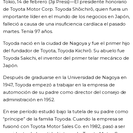
Tokio, 14 de febrero (Jiji Press)—El presidente honorario
Vida
de Toyota Motor Corp. Toyoda Shōichirō, quien fuera un
importante líder en el mundo de los negocios en Japón,
falleció a causa de una insuficiencia cardíaca el pasado
Guía de Japón
martes. Tenía 97 años.
Vídeos e imágenes
Toyoda nació en la ciudad de Nagoya y fue el primer hijo
del fundador de Toyota, Toyoda Kiichirō. Su abuelo fue
Toyoda Sakichi, el inventor del primer telar mecánico de
En profundidad
Japón.
Más
Después de graduarse en la Universidad de Nagoya en
1947, Toyoda empezó a trabajar en la empresa de
automoción de su padre como director del consejo de
Noticias
official SNS
administración en 1952.
Datos de Japón
En ese período estudió bajo la tutela de su padre como
“príncipe” de la familia Toyoda. Cuando la empresa se
fusionó con Toyota Motor Sales Co. en 1982, pasó a ser
Fragmentos de Japón