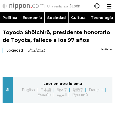
Política
Economía
Sociedad
Cultura
Tecnología
日本語
Toyoda Shōichirō, presidente honorario
English
de Toyota, fallece a los 97 años
简体字
Política
Noticias
Sociedad
15/02/2023
繁體字
Economía
Français
Sociedad
Leer en otro idioma
العربية
English
日本語
简体字
繁體字
Français
Cultura
Español
العربية
Русский
Русский
Tecnología