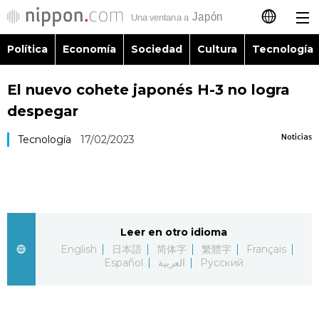
Política
Economía
Sociedad
Cultura
Tecnología
日本語
El nuevo cohete japonés H-3 no logra
English
despegar
简体字
Política
Noticias
Tecnología
17/02/2023
繁體字
Economía
Français
Sociedad
Leer en otro idioma
العربية
English
日本語
简体字
繁體字
Français
Cultura
Español
العربية
Русский
Русский
Tecnología