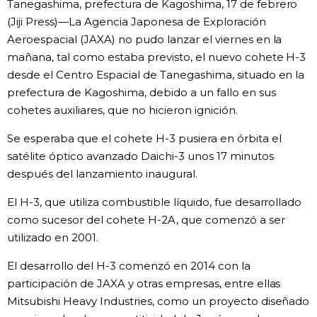
Tanegashima, prefectura de Kagoshima, 17 de febrero
Vida
(Jiji Press)—La Agencia Japonesa de Exploración
Aeroespacial (JAXA) no pudo lanzar el viernes en la
mañana, tal como estaba previsto, el nuevo cohete H-3
Guía de Japón
desde el Centro Espacial de Tanegashima, situado en la
prefectura de Kagoshima, debido a un fallo en sus
Vídeos e imágenes
cohetes auxiliares, que no hicieron ignición.
Se esperaba que el cohete H-3 pusiera en órbita el
En profundidad
satélite óptico avanzado Daichi-3 unos 17 minutos
después del lanzamiento inaugural.
Más
El H-3, que utiliza combustible líquido, fue desarrollado
como sucesor del cohete H-2A, que comenzó a ser
Noticias
official SNS
utilizado en 2001.
Datos de Japón
El desarrollo del H-3 comenzó en 2014 con la
participación de JAXA y otras empresas, entre ellas
Mitsubishi Heavy Industries, como un proyecto diseñado
Fragmentos de Japón