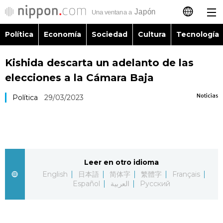
Política
Economía
Sociedad
Cultura
Tecnología
日本語
Kishida descarta un adelanto de las
English
elecciones a la Cámara Baja
简体字
Política
Noticias
Política
29/03/2023
繁體字
Economía
Français
Sociedad
Leer en otro idioma
العربية
English
日本語
简体字
繁體字
Français
Cultura
Español
العربية
Русский
Русский
Tecnología