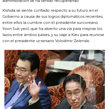
administración se ha venido recuperando.
Gente
Kishida se siente confiado respecto a su futuro en el
Gobierno a causa de sus logros diplomáticos recientes,
entre ellos la cumbre con el presidente surcoreano
Blog
Yoon Suk-yeol, que ha abierto una vía para mejorar los
lazos entre ambos países, y su viaje a Kiev para reunirse
Tokio
con el presidente ucraniano Volodímir Zelenski.
Avisos