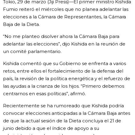
Tokio, 29 de marzo (Jiji Press)—El primer ministro Kishida
Vida
Fumio reiteró el miércoles que no planea adelantar las
elecciones a la Cámara de Representantes, la Cámara
Baja de la Dieta.
Guía de Japón
“No me planteo disolver ahora la Cámara Baja para
Vídeos e imágenes
adelantar las elecciones”, dijo Kishida en la reunión de
un comité parlamentario.
En profundidad
Kishida comentó que su Gobierno se enfrenta a varios
retos, entre ellos el fortalecimiento de la defensa del
Más
país, la revisión de la política energética y el refuerzo de
las ayudas a la crianza de los hijos. “Primero debemos
centrarnos en esas políticas”, afirmó.
Noticias
official SNS
Recientemente se ha rumoreado que Kishida podría
Datos de Japón
convocar elecciones anticipadas a la Cámara Baja antes
de que la actual sesión de la Dieta concluya el 21 de
junio debido a que el índice de apoyo a su
Fragmentos de Japón