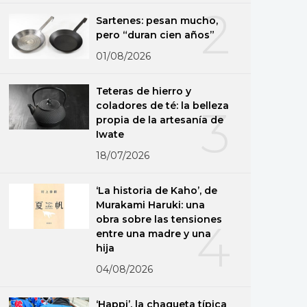
2
Sartenes: pesan mucho,
pero “duran cien años”
01/08/2026
Teteras de hierro y
coladores de té: la belleza
3
propia de la artesanía de
Iwate
18/07/2026
‘La historia de Kaho’, de
Murakami Haruki: una
obra sobre las tensiones
4
entre una madre y una
hija
04/08/2026
‘Happi’, la chaqueta típica