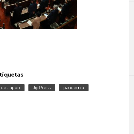
tiquetas
 de Japón
Jiji Press
pandemia