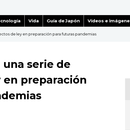
cnología
Vida
Guía de Japón
Vídeos e imágene
ctos de ley en preparación para futuras pandemias
una serie de
y en preparación
ndemias