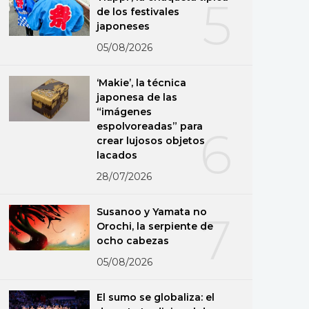
5
de los festivales
japoneses
05/08/2026
‘Makie’, la técnica
japonesa de las
“imágenes
espolvoreadas” para
6
crear lujosos objetos
lacados
28/07/2026
Susanoo y Yamata no
7
Orochi, la serpiente de
ocho cabezas
05/08/2026
El sumo se globaliza: el