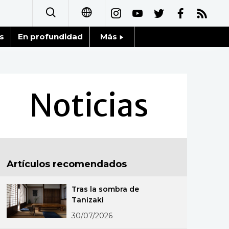
s
En profundidad
Más
日本語
Noticias
English
Datos de Japón
Noticias
简体字
Fragmentos de Japón
繁體字
Gente
Français
Artículos recomendados
Blog
العربية
Tras la sombra de
Tokio
Русский
Tanizaki
30/07/2026
Avisos