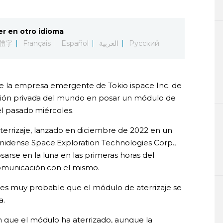
er en otro idioma
體字
Français
Español
العربية
Русский
o de la empresa emergente de Tokio ispace Inc. de
ación privada del mundo en posar un módulo de
el pasado miércoles.
errizaje, lanzado en diciembre de 2022 en un
idense Space Exploration Technologies Corp.,
rse en la luna en las primeras horas del
comunicación con el mismo.
es muy probable que el módulo de aterrizaje se
a.
n que el módulo ha aterrizado, aunque la