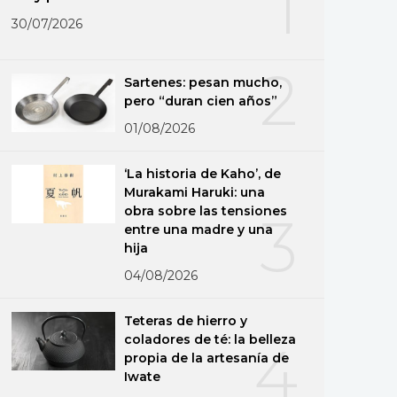
1
30/07/2026
2
Sartenes: pesan mucho,
pero “duran cien años”
01/08/2026
‘La historia de Kaho’, de
Murakami Haruki: una
obra sobre las tensiones
3
entre una madre y una
hija
04/08/2026
Teteras de hierro y
coladores de té: la belleza
4
propia de la artesanía de
Iwate