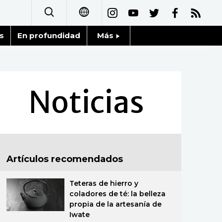
s
En profundidad
Más
日本語
Noticias
English
Datos de Japón
Noticias
简体字
Fragmentos de Japón
繁體字
Gente
Français
Artículos recomendados
Blog
العربية
Teteras de hierro y
Tokio
Русский
coladores de té: la belleza
propia de la artesanía de
Avisos
Iwate