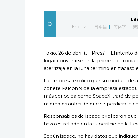
Le
English
日本語
简体字
繁
Tokio, 26 de abril (Jiji Press)—El intent
logar convertirse en la primera corpor
aterrizaje en la luna terminó en fracaso 
La empresa explicó que su módulo de at
cohete Falcon 9 de la empresa estadoun
más conocida como SpaceX, trató de posa
miércoles antes de que se perdiera la 
Responsables de ispace explicaron que 
haya estrellado en la superficie de la lun
Según ispace, no hay datos que indique