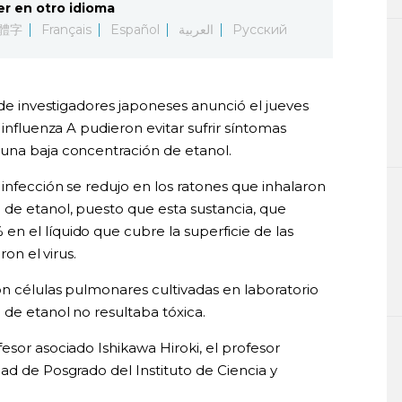
er en otro idioma
體字
Français
Español
العربية
Русский
o de investigadores japoneses anunció el jueves
 influenza A pudieron evitar sufrir síntomas
una baja concentración de etanol.
infección se redujo en los ratones que inhalaron
de etanol, puesto que esta sustancia, que
n el líquido que cubre la superficie de las
ron el virus.
on células pulmonares cultivadas en laboratorio
de etanol no resultaba tóxica.
esor asociado Ishikawa Hiroki, el profesor
ad de Posgrado del Instituto de Ciencia y