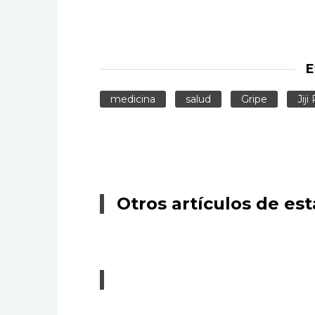
E
medicina
salud
Gripe
Jiji
Otros artículos de est