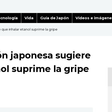
cnología
Vida
Guía de Japón
Vídeos e imágene
 que inhalar etanol suprime la gripe
ón japonesa sugiere
ol suprime la gripe