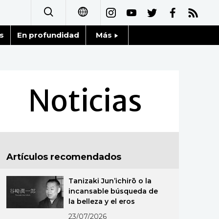
s
En profundidad
Más
日本語
Noticias
English
Datos de Japón
Noticias
简体字
Fragmentos de Japón
繁體字
Gente
Français
Artículos recomendados
Blog
العربية
Tanizaki Jun’ichirō o la
Tokio
Русский
incansable búsqueda de
la belleza y el eros
Avisos
23/07/2026