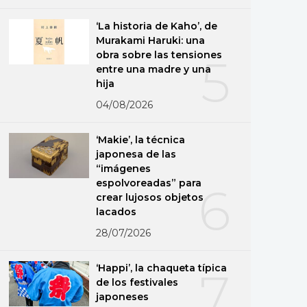
‘La historia de Kaho’, de
Murakami Haruki: una
obra sobre las tensiones
5
entre una madre y una
hija
04/08/2026
‘Makie’, la técnica
japonesa de las
“imágenes
espolvoreadas” para
6
crear lujosos objetos
lacados
28/07/2026
‘Happi’, la chaqueta típica
7
de los festivales
japoneses