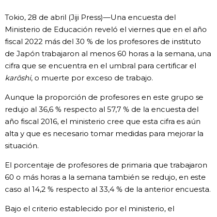
Vida
Tokio, 28 de abril (Jiji Press)—Una encuesta del
Ministerio de Educación reveló el viernes que en el año
fiscal 2022 más del 30 % de los profesores de instituto
Guía de Japón
de Japón trabajaron al menos 60 horas a la semana, una
cifra que se encuentra en el umbral para certificar el
Vídeos e imágenes
karōshi
, o muerte por exceso de trabajo.
En profundidad
Aunque la proporción de profesores en este grupo se
redujo al 36,6 % respecto al 57,7 % de la encuesta del
año fiscal 2016, el ministerio cree que esta cifra es aún
Más
alta y que es necesario tomar medidas para mejorar la
situación.
Noticias
official SNS
El porcentaje de profesores de primaria que trabajaron
60 o más horas a la semana también se redujo, en este
Datos de Japón
caso al 14,2 % respecto al 33,4 % de la anterior encuesta.
Fragmentos de Japón
Bajo el criterio establecido por el ministerio, el