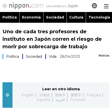
Política
Economía
Sociedad
Cultura
Tecnología
日本語
Uno de cada tres profesores de
English
instituto en Japón corren el riesgo de
简体字
morir por sobrecarga de trabajo
Política
Noticias
Política
Sociedad
Vida
28/04/2023
繁體字
Economía
Français
Sociedad
العربية
Leer en otro idioma
Cultura
Русский
English
日本語
简体字
繁體字
Français
Español
العربية
Русский
Tecnología