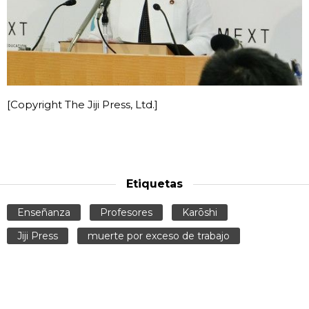
[Copyright The Jiji Press, Ltd.]
Etiquetas
Enseñanza
Profesores
Karōshi
Jiji Press
muerte por exceso de trabajo