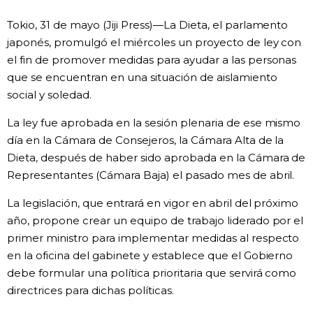
Vida
Tokio, 31 de mayo (Jiji Press)—La Dieta, el parlamento
japonés, promulgó el miércoles un proyecto de ley con
el fin de promover medidas para ayudar a las personas
Guía de Japón
que se encuentran en una situación de aislamiento
social y soledad.
Vídeos e imágenes
La ley fue aprobada en la sesión plenaria de ese mismo
En profundidad
día en la Cámara de Consejeros, la Cámara Alta de la
Dieta, después de haber sido aprobada en la Cámara de
Representantes (Cámara Baja) el pasado mes de abril.
Más
La legislación, que entrará en vigor en abril del próximo
Noticias
año, propone crear un equipo de trabajo liderado por el
official SNS
primer ministro para implementar medidas al respecto
en la oficina del gabinete y establece que el Gobierno
Datos de Japón
debe formular una política prioritaria que servirá como
directrices para dichas políticas.
Fragmentos de Japón