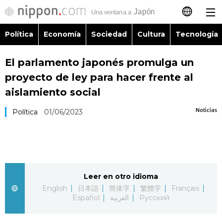
Política
Economía
Sociedad
Cultura
Tecnología
日本語
El parlamento japonés promulga un
English
proyecto de ley para hacer frente al
简体字
aislamiento social
Política
Noticias
Política
01/06/2023
繁體字
Economía
Français
Sociedad
العربية
Leer en otro idioma
Cultura
Русский
English
日本語
简体字
繁體字
Français
Español
العربية
Русский
Tecnología