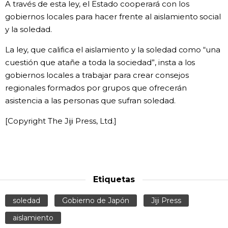
A través de esta ley, el Estado cooperará con los
gobiernos locales para hacer frente al aislamiento social
Gente
y la soledad.
Blog
La ley, que califica el aislamiento y la soledad como “una
cuestión que atañe a toda la sociedad”, insta a los
gobiernos locales a trabajar para crear consejos
Tokio
regionales formados por grupos que ofrecerán
asistencia a las personas que sufran soledad.
Avisos
[Copyright The Jiji Press, Ltd.]
Etiquetas
soledad
Gobierno de Japón
Jiji Press
aislamiento