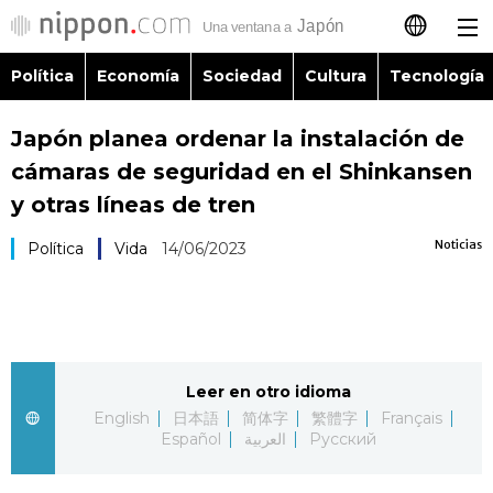
Política
Economía
Sociedad
Cultura
Tecnología
日本語
Japón planea ordenar la instalación de
English
cámaras de seguridad en el Shinkansen
简体字
y otras líneas de tren
Política
Noticias
Política
Vida
14/06/2023
繁體字
Economía
Français
Sociedad
العربية
Leer en otro idioma
Cultura
Русский
English
日本語
简体字
繁體字
Français
Español
العربية
Русский
Tecnología