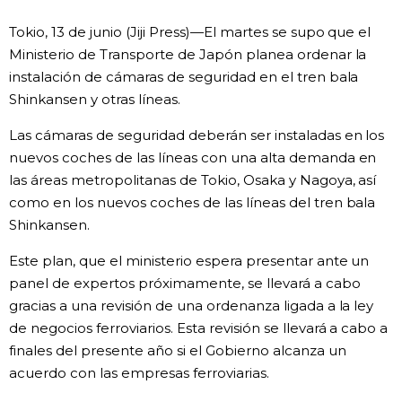
Vida
Tokio, 13 de junio (Jiji Press)—El martes se supo que el
Ministerio de Transporte de Japón planea ordenar la
instalación de cámaras de seguridad en el tren bala
Guía de Japón
Shinkansen y otras líneas.
Vídeos e imágenes
Las cámaras de seguridad deberán ser instaladas en los
nuevos coches de las líneas con una alta demanda en
En profundidad
las áreas metropolitanas de Tokio, Osaka y Nagoya, así
como en los nuevos coches de las líneas del tren bala
Shinkansen.
Más
Este plan, que el ministerio espera presentar ante un
Noticias
panel de expertos próximamente, se llevará a cabo
official SNS
gracias a una revisión de una ordenanza ligada a la ley
de negocios ferroviarios. Esta revisión se llevará a cabo a
Datos de Japón
finales del presente año si el Gobierno alcanza un
acuerdo con las empresas ferroviarias.
Fragmentos de Japón