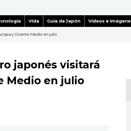
cnología
Vida
Guía de Japón
Vídeos e imágene
Europa y Oriente Medio en julio
ro japonés visitará
e Medio en julio