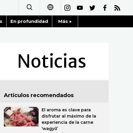
s
En profundidad
Más
日本語
Noticias
English
Datos de Japón
Noticias
简体字
Fragmentos de Japón
繁體字
Gente
Français
Artículos recomendados
Blog
العربية
El aroma es clave para
Tokio
Русский
disfrutar al máximo de la
experiencia de la carne
Avisos
‘wagyū’