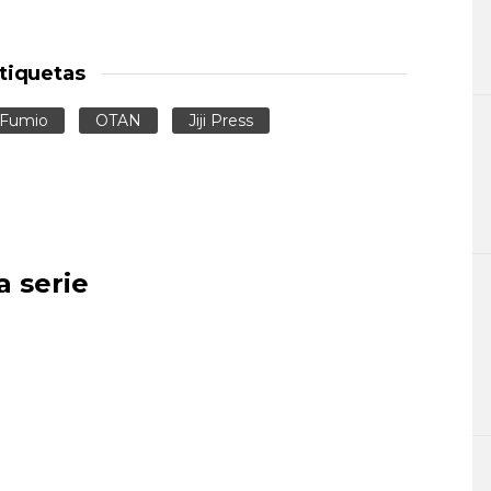
tiquetas
 Fumio
OTAN
Jiji Press
a serie