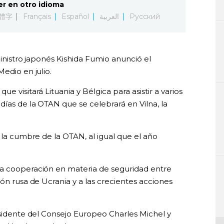
er en otro idioma
體字
Français
Español
العربية
Русский
 ministro japonés Kishida Fumio anunció el
edio en julio.
e visitará Lituania y Bélgica para asistir a varios
ías de la OTAN que se celebrará en Vilna, la
a la cumbre de la OTAN, al igual que el año
la cooperación en materia de seguridad entre
ión rusa de Ucrania y a las crecientes acciones
esidente del Consejo Europeo Charles Michel y