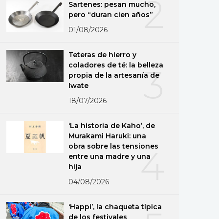
2
Sartenes: pesan mucho,
pero “duran cien años”
01/08/2026
Teteras de hierro y
coladores de té: la belleza
3
propia de la artesanía de
Iwate
18/07/2026
‘La historia de Kaho’, de
Murakami Haruki: una
obra sobre las tensiones
4
entre una madre y una
hija
04/08/2026
‘Happi’, la chaqueta típica
de los festivales