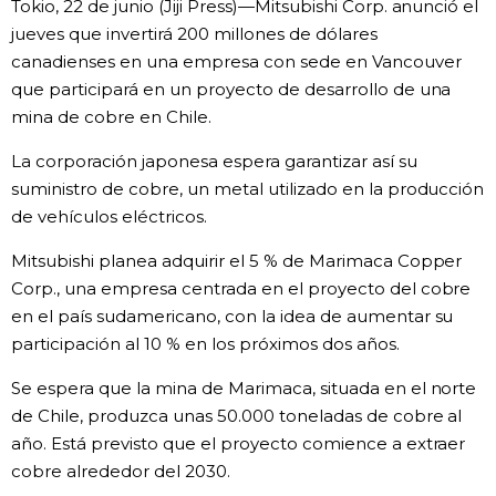
Tokio, 22 de junio (Jiji Press)—Mitsubishi Corp. anunció el
Vida
jueves que invertirá 200 millones de dólares
canadienses en una empresa con sede en Vancouver
que participará en un proyecto de desarrollo de una
Guía de Japón
mina de cobre en Chile.
Vídeos e imágenes
La corporación japonesa espera garantizar así su
suministro de cobre, un metal utilizado en la producción
de vehículos eléctricos.
En profundidad
Mitsubishi planea adquirir el 5 % de Marimaca Copper
Más
Corp., una empresa centrada en el proyecto del cobre
en el país sudamericano, con la idea de aumentar su
participación al 10 % en los próximos dos años.
Noticias
official SNS
Se espera que la mina de Marimaca, situada en el norte
Datos de Japón
de Chile, produzca unas 50.000 toneladas de cobre al
año. Está previsto que el proyecto comience a extraer
cobre alrededor del 2030.
Fragmentos de Japón