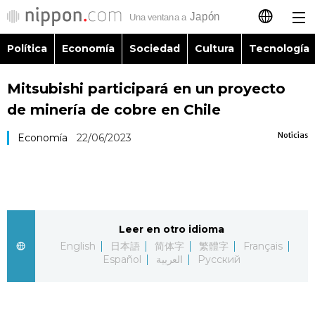
Política
Economía
Sociedad
Cultura
Tecnología
日本語
Mitsubishi participará en un proyecto
English
de minería de cobre en Chile
简体字
Política
Noticias
Economía
22/06/2023
繁體字
Economía
Français
Sociedad
Leer en otro idioma
العربية
English
日本語
简体字
繁體字
Français
Cultura
Español
العربية
Русский
Русский
Tecnología