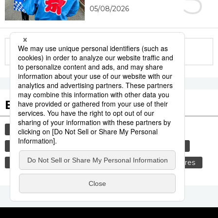
5
05/08/2026
More in this series
Etiquetas destacadas
cultura
gastronomía
comida
gastronomía japonesa
modales
cortesía
vida
alimentos
tradiciones
costumbres