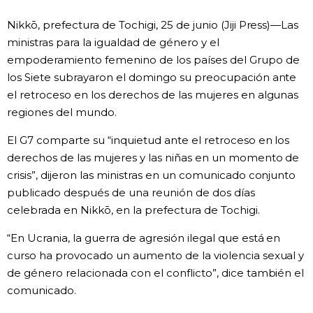
Vida
Nikkō, prefectura de Tochigi, 25 de junio (Jiji Press)—Las
ministras para la igualdad de género y el
empoderamiento femenino de los países del Grupo de
Guía de Japón
los Siete subrayaron el domingo su preocupación ante
el retroceso en los derechos de las mujeres en algunas
Vídeos e imágenes
regiones del mundo.
En profundidad
El G7 comparte su “inquietud ante el retroceso en los
derechos de las mujeres y las niñas en un momento de
crisis”, dijeron las ministras en un comunicado conjunto
Más
publicado después de una reunión de dos días
celebrada en Nikkō, en la prefectura de Tochigi.
Noticias
official SNS
“En Ucrania, la guerra de agresión ilegal que está en
curso ha provocado un aumento de la violencia sexual y
Datos de Japón
de género relacionada con el conflicto”, dice también el
comunicado.
Fragmentos de Japón