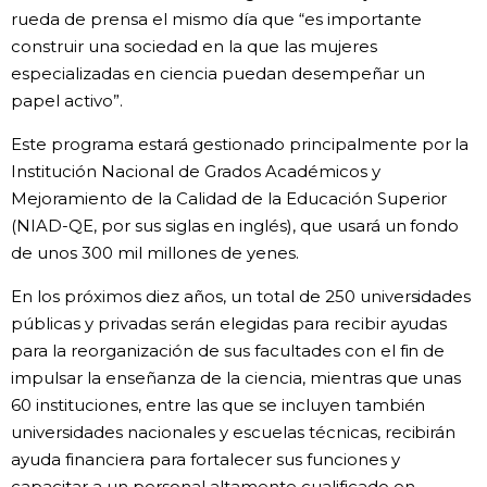
rueda de prensa el mismo día que “es importante
Gente
construir una sociedad en la que las mujeres
especializadas en ciencia puedan desempeñar un
papel activo”.
Blog
Este programa estará gestionado principalmente por la
Tokio
Institución Nacional de Grados Académicos y
Mejoramiento de la Calidad de la Educación Superior
(NIAD-QE, por sus siglas en inglés), que usará un fondo
Avisos
de unos 300 mil millones de yenes.
En los próximos diez años, un total de 250 universidades
públicas y privadas serán elegidas para recibir ayudas
para la reorganización de sus facultades con el fin de
impulsar la enseñanza de la ciencia, mientras que unas
60 instituciones, entre las que se incluyen también
universidades nacionales y escuelas técnicas, recibirán
ayuda financiera para fortalecer sus funciones y
capacitar a un personal altamente cualificado en