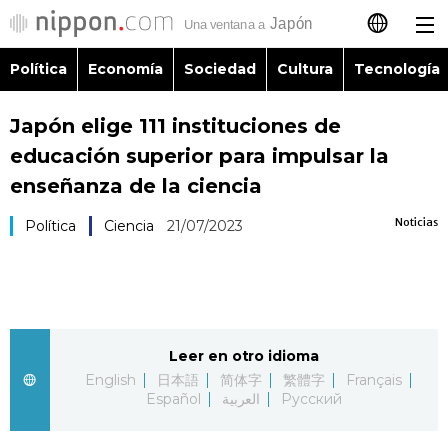
Política
Economía
Sociedad
Cultura
Tecnología
日本語
Japón elige 111 instituciones de
English
educación superior para impulsar la
简体字
enseñanza de la ciencia
Política
Noticias
Política
Ciencia
21/07/2023
繁體字
Economía
Français
Sociedad
العربية
Leer en otro idioma
Cultura
Русский
English
日本語
简体字
繁體字
Français
Español
العربية
Русский
Tecnología