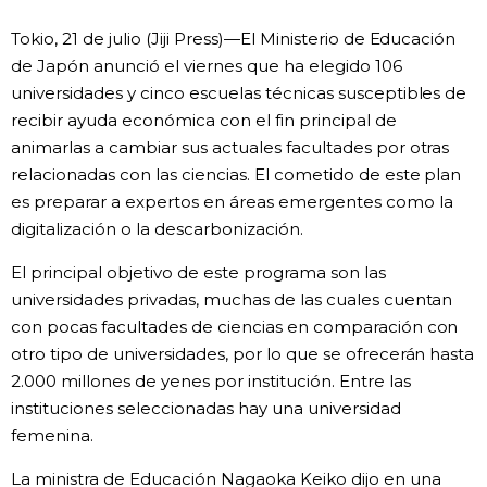
Vida
Tokio, 21 de julio (Jiji Press)—El Ministerio de Educación
de Japón anunció el viernes que ha elegido 106
universidades y cinco escuelas técnicas susceptibles de
Guía de Japón
recibir ayuda económica con el fin principal de
animarlas a cambiar sus actuales facultades por otras
Vídeos e imágenes
relacionadas con las ciencias. El cometido de este plan
es preparar a expertos en áreas emergentes como la
En profundidad
digitalización o la descarbonización.
El principal objetivo de este programa son las
Más
universidades privadas, muchas de las cuales cuentan
con pocas facultades de ciencias en comparación con
Noticias
official SNS
otro tipo de universidades, por lo que se ofrecerán hasta
2.000 millones de yenes por institución. Entre las
Datos de Japón
instituciones seleccionadas hay una universidad
femenina.
Fragmentos de Japón
La ministra de Educación Nagaoka Keiko dijo en una