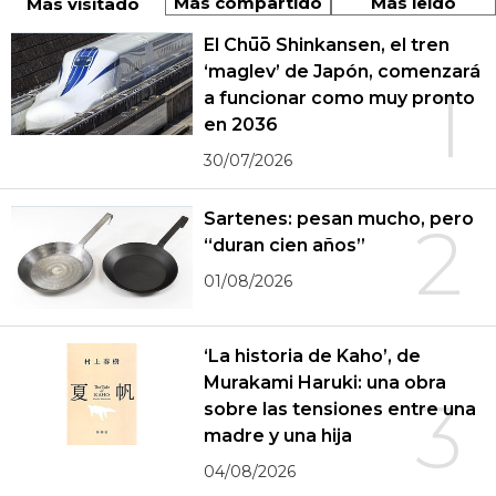
Más compartido
Más leído
Más visitado
El Chūō Shinkansen, el tren
‘maglev’ de Japón, comenzará
1
a funcionar como muy pronto
en 2036
30/07/2026
Sartenes: pesan mucho, pero
2
“duran cien años”
01/08/2026
‘La historia de Kaho’, de
Murakami Haruki: una obra
3
sobre las tensiones entre una
madre y una hija
04/08/2026