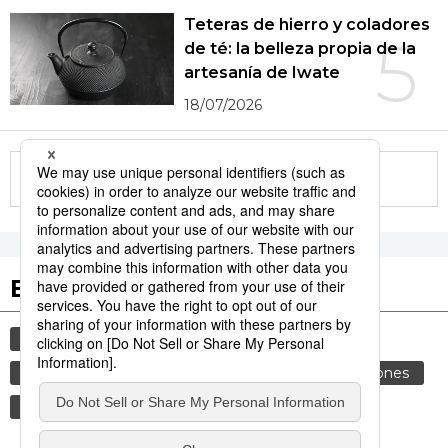
Teteras de hierro y coladores
5
de té: la belleza propia de la
artesanía de Iwate
18/07/2026
More in this series
Etiquetas destacadas
cultura
gastronomía
vida
cortesía
comida
costumbres
genkan
tradiciones
gastronomía japonesa
modales