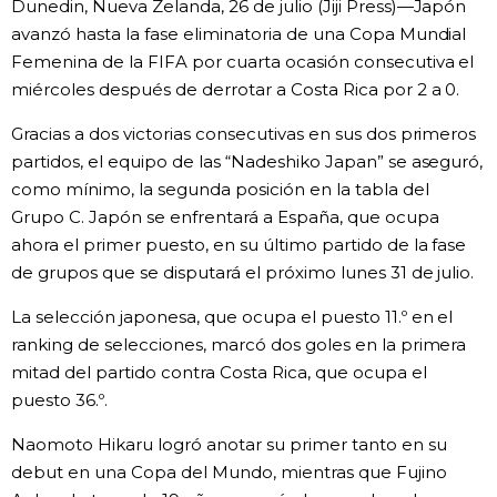
Dunedin, Nueva Zelanda, 26 de julio (Jiji Press)—Japón
Vida
avanzó hasta la fase eliminatoria de una Copa Mundial
Femenina de la FIFA por cuarta ocasión consecutiva el
miércoles después de derrotar a Costa Rica por 2 a 0.
Guía de Japón
Gracias a dos victorias consecutivas en sus dos primeros
Vídeos e imágenes
partidos, el equipo de las “Nadeshiko Japan” se aseguró,
como mínimo, la segunda posición en la tabla del
Grupo C. Japón se enfrentará a España, que ocupa
En profundidad
ahora el primer puesto, en su último partido de la fase
de grupos que se disputará el próximo lunes 31 de julio.
Más
La selección japonesa, que ocupa el puesto 11.º en el
ranking de selecciones, marcó dos goles en la primera
Noticias
official SNS
mitad del partido contra Costa Rica, que ocupa el
puesto 36.º.
Datos de Japón
Naomoto Hikaru logró anotar su primer tanto en su
debut en una Copa del Mundo, mientras que Fujino
Fragmentos de Japón