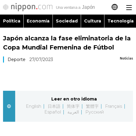
Política
Economía
Sociedad
Cultura
Tecnología
日本語
Japón alcanza la fase eliminatoria de la
English
Copa Mundial Femenina de Fútbol
简体字
Política
Noticias
Deporte
27/07/2023
繁體字
Economía
Français
Sociedad
Leer en otro idioma
العربية
English
日本語
简体字
繁體字
Français
Cultura
Español
العربية
Русский
Русский
Tecnología