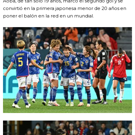
Aoba, de tan solo 19 años, marcó el segundo gol y se
convirtió en la primera japonesa menor de 20 años en
Gente
poner el balón en la red en un mundial.
Blog
Tokio
Avisos