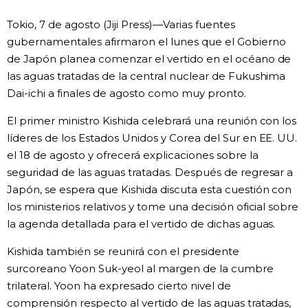
Vida
Tokio, 7 de agosto (Jiji Press)—Varias fuentes
gubernamentales afirmaron el lunes que el Gobierno
de Japón planea comenzar el vertido en el océano de
Guía de Japón
las aguas tratadas de la central nuclear de Fukushima
Dai-ichi a finales de agosto como muy pronto.
Vídeos e imágenes
El primer ministro Kishida celebrará una reunión con los
En profundidad
líderes de los Estados Unidos y Corea del Sur en EE. UU.
el 18 de agosto y ofrecerá explicaciones sobre la
seguridad de las aguas tratadas. Después de regresar a
Más
Japón, se espera que Kishida discuta esta cuestión con
los ministerios relativos y tome una decisión oficial sobre
Noticias
official SNS
la agenda detallada para el vertido de dichas aguas.
Kishida también se reunirá con el presidente
Datos de Japón
surcoreano Yoon Suk-yeol al margen de la cumbre
trilateral. Yoon ha expresado cierto nivel de
Fragmentos de Japón
comprensión respecto al vertido de las aguas tratadas,