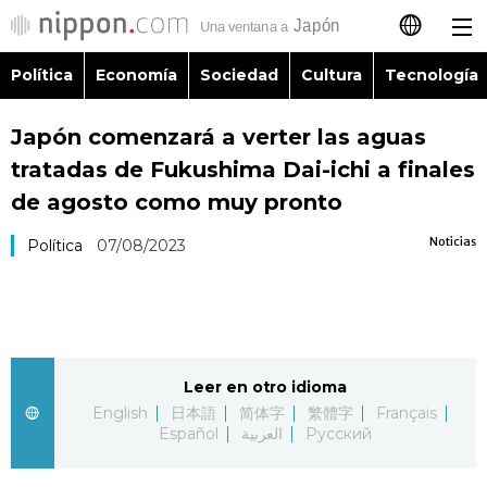
Política
Economía
Sociedad
Cultura
Tecnología
日本語
Japón comenzará a verter las aguas
English
tratadas de Fukushima Dai-ichi a finales
简体字
de agosto como muy pronto
Política
Noticias
Política
07/08/2023
繁體字
Economía
Français
Sociedad
العربية
Leer en otro idioma
Cultura
Русский
English
日本語
简体字
繁體字
Français
Español
العربية
Русский
Tecnología