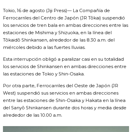
Vida
Tokio, 16 de agosto (Jiji Press)— La Compañía de
Ferrocarriles del Centro de Japón (JR Tōkai) suspendió
los servicios de tren bala en ambas direcciones entre las
Guía de Japón
estaciones de Mishima y Shizuoka, en la línea del
Tōkaidō Shinkansen, alrededor de las 8.30 a.m. del
Vídeos e imágenes
miércoles debido a las fuertes lluvias.
En profundidad
Esta interrupción obligó a paralizar casi en su totalidad
los servicios de Shinkansen en ambas direcciones entre
las estaciones de Tokio y Shin-Osaka.
Más
Por otra parte, Ferrocarriles del Oeste de Japón (JR
Noticias
West) suspendió sus servicios en ambas direcciones
official SNS
entre las estaciones de Shin-Osaka y Hakata en la línea
del Sanyō Shinkansen durante dos horas y media desde
Datos de Japón
alrededor de las 10.00 a.m.
Fragmentos de Japón