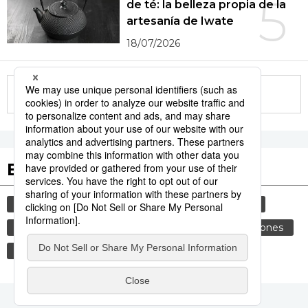
5
de té: la belleza propia de la
artesanía de Iwate
18/07/2026
More in this series
Etiquetas destacadas
cultura
vida
gastronomía
sociedad
cortesía
costumbres
genkan
tradiciones
comida
historia