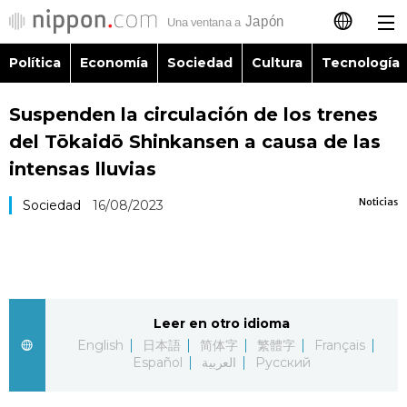
Política
Economía
Sociedad
Cultura
Tecnología
日本語
Suspenden la circulación de los trenes
English
del Tōkaidō Shinkansen a causa de las
简体字
intensas lluvias
Política
Noticias
Sociedad
16/08/2023
繁體字
Economía
Français
Sociedad
العربية
Leer en otro idioma
Cultura
Русский
English
日本語
简体字
繁體字
Français
Español
العربية
Русский
Tecnología