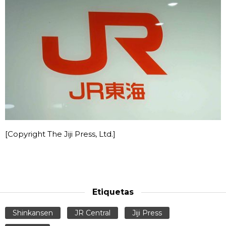
Gente
Blog
Tokio
Avisos
[Copyright The Jiji Press, Ltd.]
Etiquetas
Shinkansen
JR Central
Jiji Press