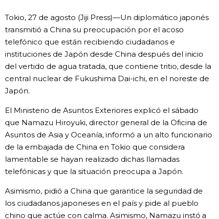
Vida
Tokio, 27 de agosto (Jiji Press)—Un diplomático japonés
transmitió a China su preocupación por el acoso
telefónico que están recibiendo ciudadanos e
Guía de Japón
instituciones de Japón desde China después del inicio
del vertido de agua tratada, que contiene tritio, desde la
Vídeos e imágenes
central nuclear de Fukushima Dai-ichi, en el noreste de
Japón.
En profundidad
El Ministerio de Asuntos Exteriores explicó el sábado
que Namazu Hiroyuki, director general de la Oficina de
Más
Asuntos de Asia y Oceanía, informó a un alto funcionario
de la embajada de China en Tokio que considera
Noticias
official SNS
lamentable se hayan realizado dichas llamadas
telefónicas y que la situación preocupa a Japón.
Datos de Japón
Asimismo, pidió a China que garantice la seguridad de
los ciudadanos japoneses en el país y pide al pueblo
Fragmentos de Japón
chino que actúe con calma. Asimismo, Namazu instó a