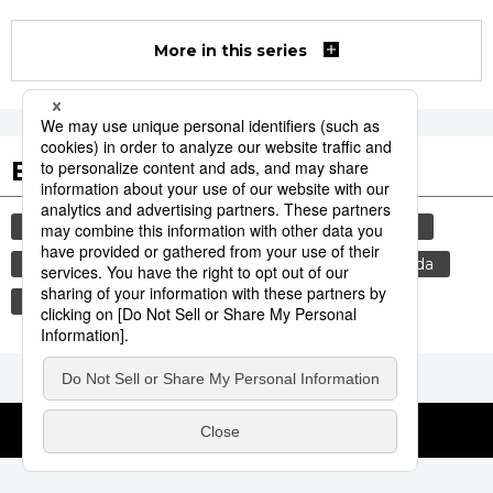
More in this series
Etiquetas destacadas
cultura
vida
costumbres
tradiciones
cortesía
genkan
gastronomía
comida
sociedad
jiji press