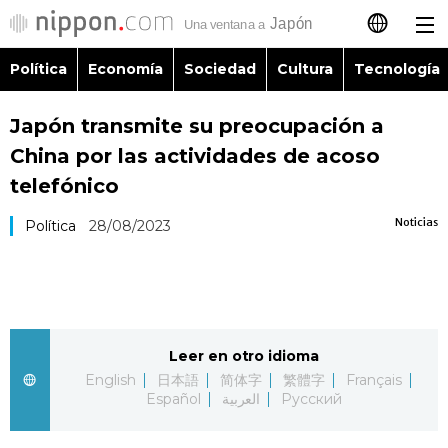
Política
Economía
Sociedad
Cultura
Tecnología
日本語
Japón transmite su preocupación a
English
China por las actividades de acoso
简体字
telefónico
Política
Noticias
Política
28/08/2023
繁體字
Economía
Français
Sociedad
العربية
Leer en otro idioma
Cultura
Русский
English
日本語
简体字
繁體字
Français
Español
العربية
Русский
Tecnología