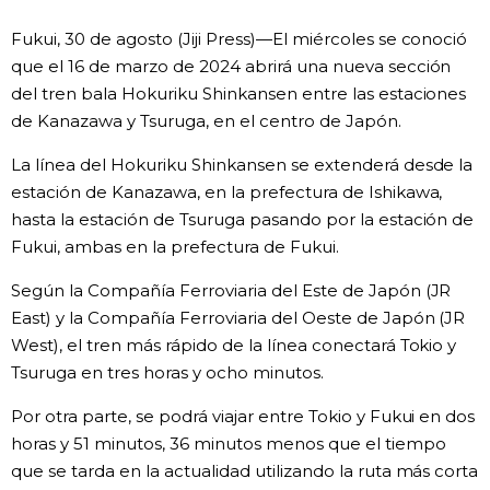
Vida
Fukui, 30 de agosto (Jiji Press)—El miércoles se conoció
que el 16 de marzo de 2024 abrirá una nueva sección
del tren bala Hokuriku Shinkansen entre las estaciones
Guía de Japón
de Kanazawa y Tsuruga, en el centro de Japón.
Vídeos e imágenes
La línea del Hokuriku Shinkansen se extenderá desde la
estación de Kanazawa, en la prefectura de Ishikawa,
En profundidad
hasta la estación de Tsuruga pasando por la estación de
Fukui, ambas en la prefectura de Fukui.
Más
Según la Compañía Ferroviaria del Este de Japón (JR
East) y la Compañía Ferroviaria del Oeste de Japón (JR
Noticias
West), el tren más rápido de la línea conectará Tokio y
official SNS
Tsuruga en tres horas y ocho minutos.
Datos de Japón
Por otra parte, se podrá viajar entre Tokio y Fukui en dos
horas y 51 minutos, 36 minutos menos que el tiempo
Fragmentos de Japón
que se tarda en la actualidad utilizando la ruta más corta