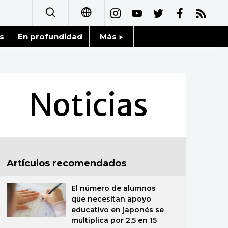
s
En profundidad
Más
日本語
Noticias
English
Datos de Japón
Noticias
简体字
Fragmentos de Japón
繁體字
Gente
Français
Artículos recomendados
Blog
العربية
El número de alumnos
Tokio
Русский
que necesitan apoyo
educativo en japonés se
Avisos
multiplica por 2,5 en 15