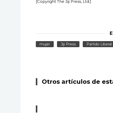
[Copyright The Jiji Press, Ltd.]
E
mujer
Jiji Press
Partido Libera
Otros artículos de est