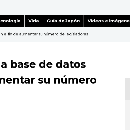
cnología
Vida
Guía de Japón
Vídeos e imágene
n el fin de aumentar su número de legisladoras
na base de datos
umentar su número