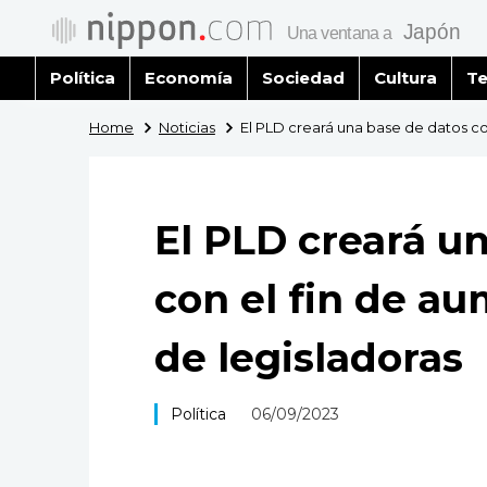
Política
Economía
Sociedad
Cultura
Te
Home
Noticias
El PLD creará una base de datos co
El PLD creará u
con el fin de a
de legisladoras
Política
06/09/2023