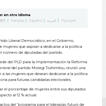
er en otro idioma
體字
Français
Español
العربية
Русский
rtido Liberal Democrático, en el Gobierno,
 mujeres que aspiran a dedicarse a la política
l número de diputadas del partido.
 sede del PLD para la Implementación la Reforma
general del partido Motegi Toshimitsu, reunió una
 a las mujeres que desean dedicarse a la política
oría para futuras candidatas electorales.
ar el porcentaje de mujeres entre sus diputados
pecto al 12 % actual.
 actos del “programa para el liderazgo futuro de