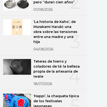
2
pero “duran cien años”
01/08/2026
‘La historia de Kaho’, de
Murakami Haruki: una
obra sobre las tensiones
3
entre una madre y una
hija
04/08/2026
Teteras de hierro y
coladores de té: la belleza
4
propia de la artesanía de
Iwate
18/07/2026
‘Happi’, la chaqueta típica
5
de los festivales
japoneses