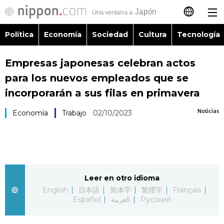
Política
Economía
Sociedad
Cultura
Tecnología
日本語
Empresas japonesas celebran actos
English
para los nuevos empleados que se
简体字
incorporarán a sus filas en primavera
Política
Noticias
Economía
Trabajo
02/10/2023
繁體字
Economía
Français
Sociedad
العربية
Leer en otro idioma
Cultura
Русский
English
日本語
简体字
繁體字
Français
Español
العربية
Русский
Tecnología