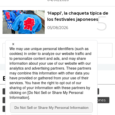
‘Happi’, la chaqueta típica de
5
los festivales japoneses
05/08/2026
More in this series
Etiquetas destacadas
cultura
gastronomía
sociedad
vida
comida
cortesía
costumbres
tradiciones
gastronomía japonesa
genkan