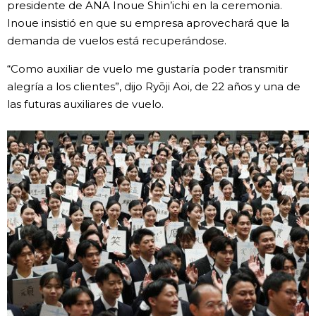
presidente de ANA Inoue Shin’ichi en la ceremonia.
Inoue insistió en que su empresa aprovechará que la
Gente
demanda de vuelos está recuperándose.
Blog
“Como auxiliar de vuelo me gustaría poder transmitir
alegría a los clientes”, dijo Ryōji Aoi, de 22 años y una de
las futuras auxiliares de vuelo.
Tokio
Avisos