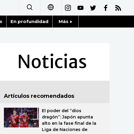
s
En profundidad
Más
日本語
Noticias
English
Datos de Japón
Noticias
简体字
Fragmentos de Japón
繁體字
Gente
Français
Artículos recomendados
Blog
العربية
El poder del “dios
Tokio
Русский
dragón”: Japón apunta
alto en la fase final de la
Avisos
Liga de Naciones de