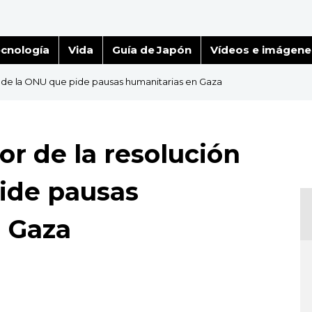
cnología
Vida
Guía de Japón
Vídeos e imágene
n de la ONU que pide pausas humanitarias en Gaza
or de la resolución
ide pausas
 Gaza