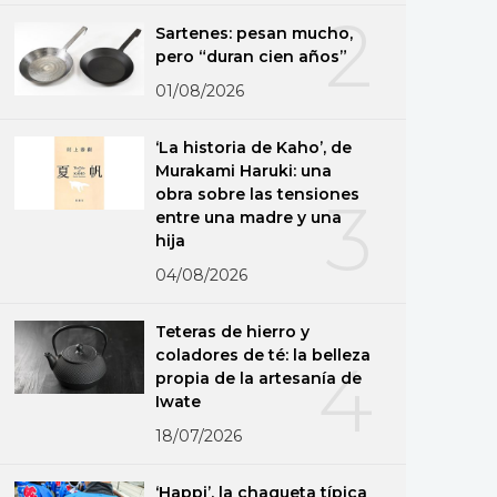
2
Sartenes: pesan mucho,
pero “duran cien años”
01/08/2026
‘La historia de Kaho’, de
Murakami Haruki: una
obra sobre las tensiones
3
entre una madre y una
hija
04/08/2026
Teteras de hierro y
coladores de té: la belleza
4
propia de la artesanía de
Iwate
18/07/2026
‘Happi’, la chaqueta típica