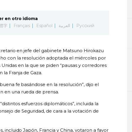
er en otro idioma
體字
Français
Español
العربية
Русский
ecretario en jefe del gabinete Matsuno Hirokazu
cho con la resolución adoptada el miércoles por
 Unidas en la que se piden “pausas y corredores
 la Franja de Gaza.
buena fe basándose en la resolución”, dijo el
ón en una rueda de prensa.
istintos esfuerzos diplomáticos”, incluida la
sejo de Seguridad, de cara a la votación de
, incluido Japón, Francia y China, votaron a favor