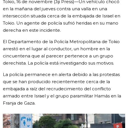
Tokio, 16 de noviembre (Jiji Press)—Un vehículo chocó
Vida
en la mañana del jueves contra una valla en una
intersección situada cerca de la embajada de Israel en
Tokio. Un agente de policía sufrió heridas en su mano
Guía de Japón
derecha en este incidente.
Vídeos e imágenes
El Departamento de la Policía Metropolitana de Tokio
arrestó en el lugar al conductor, un hombre en la
cincuentena que al parecer pertenece a un grupo
En profundidad
derechista. La policía está investigando sus motivos.
Más
La policía permanece en alerta debido a las protestas
que se han producido recientemente cerca de la
embajada a raíz del recrudecimiento del conflicto
Noticias
official SNS
armado entre Israel y el grupo paramilitar Hamás en la
Franja de Gaza.
Datos de Japón
Fragmentos de Japón