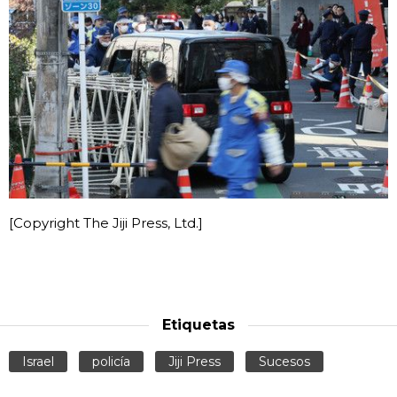
Gente
Blog
Tokio
Avisos
[Copyright The Jiji Press, Ltd.]
Etiquetas
Israel
policía
Jiji Press
Sucesos