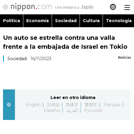
Política
Economía
Sociedad
Cultura
Tecnología
日本語
Un auto se estrella contra una valla
English
frente a la embajada de Israel en Tokio
简体字
Política
Noticias
Sociedad
16/11/2023
繁體字
Economía
Français
Sociedad
Leer en otro idioma
العربية
English
日本語
简体字
繁體字
Français
Cultura
Español
العربية
Русский
Русский
Tecnología