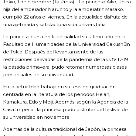
Tokio, 1 de diciembre (Jiji Press)—La princesa Aiko, única
Vida
hija del emperador Naruhito y la emperatriz Masako,
cumplió 22 años el viernes. En la actualidad disfruta de
una ajetreada y satisfactoria vida universitaria.
Guía de Japón
La princesa cursa en la actualidad su último año en la
Vídeos e imágenes
Facultad de Humanidades de la Universidad Gakushūin
de Tokio. Después del levantamiento de las
restricciones derivadas de la pandemia de la COVID-19
En profundidad
la pasada primavera, pudo retomar numerosas clases
presenciales en su universidad.
Más
En la actualidad trabaja en su tesis de graduación,
centrada en la literatura de los períodos Heian,
Noticias
official SNS
Kamakura, Edo y Meiji. Además, según la Agencia de la
Casa Imperial, la princesa pudo disfrutar del festival de
Datos de Japón
su universidad en noviembre.
Además de la cultura tradicional de Japón, la princesa
Fragmentos de Japón