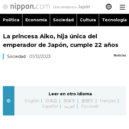
Política
Economía
Sociedad
Cultura
Tecnología
日本語
La princesa Aiko, hija única del
English
emperador de Japón, cumple 22 años
简体字
Política
Noticias
Sociedad
01/12/2023
繁體字
Economía
Français
Sociedad
Leer en otro idioma
العربية
English
日本語
简体字
繁體字
Français
Cultura
Español
العربية
Русский
Русский
Tecnología