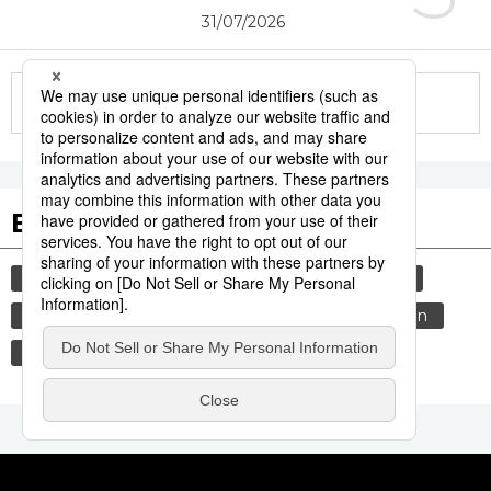
31/07/2026
More in this series
Etiquetas destacadas
cultura
sociedad
vida
gastronomía
jiji press
cortesía
costumbres
genkan
tradiciones
noticias