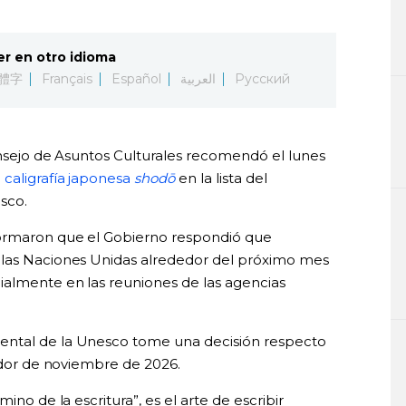
er en otro idioma
體字
Français
Español
العربية
Русский
onsejo de Asuntos Culturales recomendó el lunes
a
caligrafía japonesa
shodō
en la lista del
sco.
formaron que el Gobierno respondió que
 las Naciones Unidas alrededor del próximo mes
ialmente en las reuniones de las agencias
ental de la Unesco tome una decisión respecto
edor de noviembre de 2026.
amino de la escritura”, es el arte de escribir