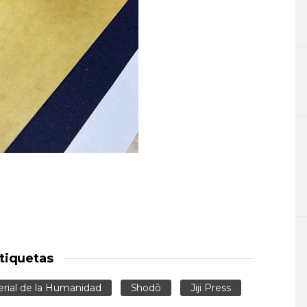
tiquetas
erial de la Humanidad
Shodō
Jiji Press