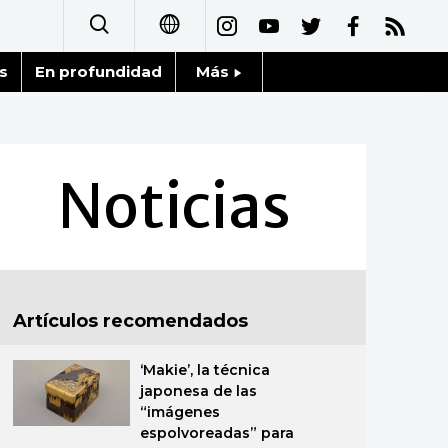
s
En profundidad
Más
日本語
Noticias
English
Datos de Japón
Noticias
简体字
Fragmentos de Japón
繁體字
Gente
Français
Artículos recomendados
Blog
العربية
‘Makie’, la técnica
Tokio
Русский
japonesa de las
“imágenes
Avisos
espolvoreadas” para