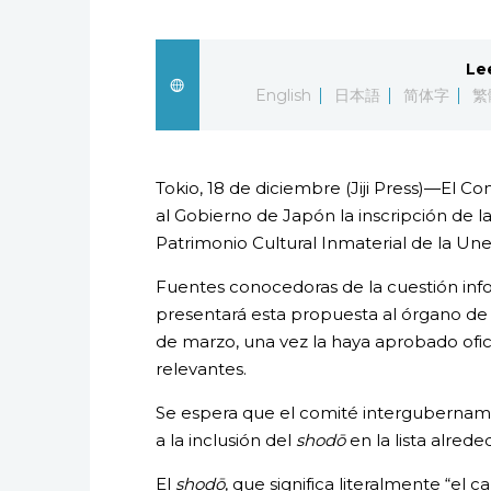
Le
English
日本語
简体字
繁
Tokio, 18 de diciembre (Jiji Press)—El C
al Gobierno de Japón la inscripción de l
Patrimonio Cultural Inmaterial de la Une
Fuentes conocedoras de la cuestión in
presentará esta propuesta al órgano de
de marzo, una vez la haya aprobado ofic
relevantes.
Se espera que el comité intergubernam
a la inclusión del
shodō
en la lista alred
El
shodō
, que significa literalmente “el c