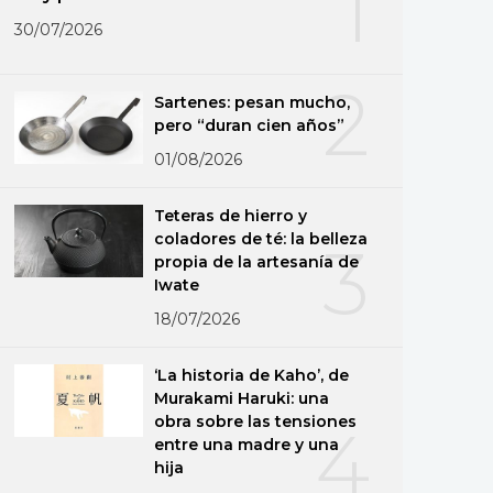
1
30/07/2026
2
Sartenes: pesan mucho,
pero “duran cien años”
01/08/2026
Teteras de hierro y
coladores de té: la belleza
3
propia de la artesanía de
Iwate
18/07/2026
‘La historia de Kaho’, de
Murakami Haruki: una
obra sobre las tensiones
4
entre una madre y una
hija