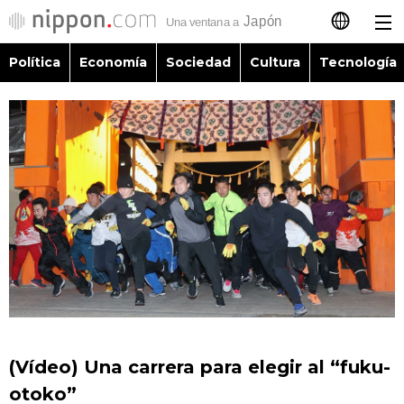
Política
Economía
Sociedad
Cultura
Tecnología
日本語
English
简体字
Política
繁體字
Economía
Français
Sociedad
العربية
Cultura
Русский
(Vídeo) Una carrera para elegir al “fuku-
Tecnología
otoko”