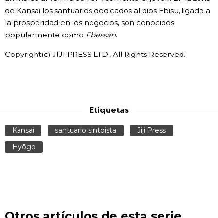
de Kansai los santuarios dedicados al dios Ebisu, ligado a
la prosperidad en los negocios, son conocidos
popularmente como
Ebessan
.
Copyright(c) JIJI PRESS LTD., All Rights Reserved.
Etiquetas
Kansai
santuario sintoista
Jiji Press
Hyōgo
Otros artículos de esta serie