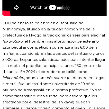
Gente
Blog
El 10 de enero se celebró en el santuario de
Nishinomiya, situado en la ciudad homónima de la
prefectura de Hyōgo, la tradicional carrera para elegir al
Tokio
fuku-otoko
(el hombre más afortunado) de este año.
Esta peculiar competición comienza a las 6:00 de la
Avisos
mañana, cuando abren las puertas del santuario y unos
5.000 participantes salen disparados para intentar llegar
a la meta: el pabellón principal, a unos 230 metros de
distancia. En 2024 el corredor que brilló como
ichibanfuku
, aquel con más suerte (el primero en llegar
a meta), fue un estudiante universitario de 19 años
oriundo de Amagasaki, en la misma prefectura. “No sé
cómo transmitir buena suerte, pero espero que los
afectados por el desastre (de Ishikawa) puedan
animarse al verme correr”, comentó el joven. En la zona