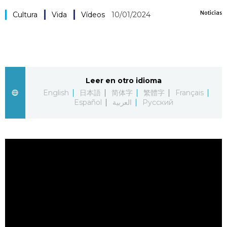
Noticias
Vida
Cultura
Vida
Vídeos
10/01/2024
Guía de Japón
Vídeos e imágenes
Leer en otro idioma
English
日本語
简体字
繁體字
Français
En profundidad
Español
العربية
Русский
Más
Noticias
official SNS
Datos de Japón
Fragmentos de Japón