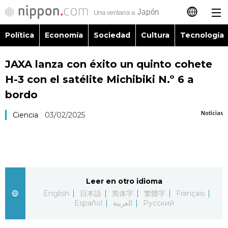
Política
Economía
Sociedad
Cultura
Tecnología
日本語
JAXA lanza con éxito un quinto cohete
English
H-3 con el satélite Michibiki N.º 6 a
简体字
bordo
Política
Noticias
Ciencia
03/02/2025
繁體字
Economía
Français
Sociedad
العربية
Leer en otro idioma
Cultura
Русский
English
日本語
简体字
繁體字
Français
Español
العربية
Русский
Tecnología