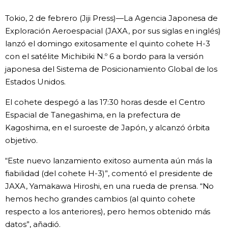
Vida
Tokio, 2 de febrero (Jiji Press)—La Agencia Japonesa de
Exploración Aeroespacial (JAXA, por sus siglas en inglés)
lanzó el domingo exitosamente el quinto cohete H-3
Guía de Japón
con el satélite Michibiki N.º 6 a bordo para la versión
japonesa del Sistema de Posicionamiento Global de los
Vídeos e imágenes
Estados Unidos.
En profundidad
El cohete despegó a las 17:30 horas desde el Centro
Espacial de Tanegashima, en la prefectura de
Kagoshima, en el suroeste de Japón, y alcanzó órbita
Más
objetivo.
Noticias
“Este nuevo lanzamiento exitoso aumenta aún más la
official SNS
fiabilidad (del cohete H-3)”, comentó el presidente de
JAXA, Yamakawa Hiroshi, en una rueda de prensa. “No
Datos de Japón
hemos hecho grandes cambios (al quinto cohete
respecto a los anteriores), pero hemos obtenido más
Fragmentos de Japón
datos”, añadió.