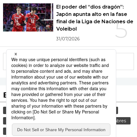
El poder del “dios dragón”:
Japón apunta alto en la fase
5
final de la Liga de Naciones de
Voleibol
31/07/2026
More in this series
Etiquetas destacadas
cultura
vida
gastronomía
sociedad
cortesía
genkan
tradiciones
costumbres
comida
gastronomía japonesa