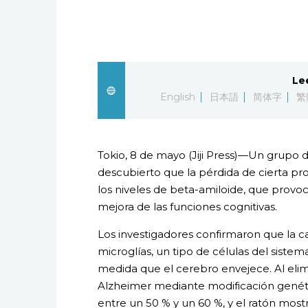
Le
English
日本語
简体字
繁
Tokio, 8 de mayo (Jiji Press)—Un grupo d
descubierto que la pérdida de cierta p
los niveles de beta-amiloide, que provo
mejora de las funciones cognitivas.
Los investigadores confirmaron que la ca
microglías, un tipo de células del sist
medida que el cerebro envejece. Al eli
Alzheimer mediante modificación genéti
entre un 50 % y un 60 %, y el ratón most