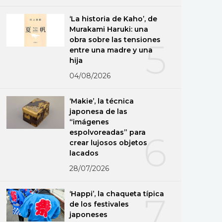
‘La historia de Kaho’, de
Murakami Haruki: una
obra sobre las tensiones
5
entre una madre y una
hija
04/08/2026
‘Makie’, la técnica
japonesa de las
“imágenes
espolvoreadas” para
6
crear lujosos objetos
lacados
28/07/2026
‘Happi’, la chaqueta típica
7
de los festivales
japoneses