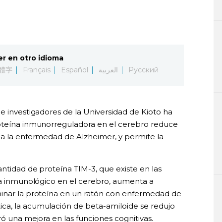
er en otro idioma
體字
Français
Español
العربية
Русский
e investigadores de la Universidad de Kioto ha
roteína inmunorreguladora en el cerebro reduce
ca la enfermedad de Alzheimer, y permite la
ntidad de proteína TIM-3, que existe en las
ema inmunológico en el cerebro, aumenta a
minar la proteína en un ratón con enfermedad de
ca, la acumulación de beta-amiloide se redujo
ró una mejora en las funciones cognitivas.