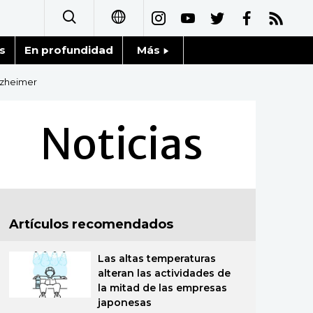
s
En profundidad
Más
日本語
Noticias
lzheimer
English
Datos de Japón
Noticias
简体字
Fragmentos de Japón
繁體字
Gente
Français
Artículos recomendados
Blog
العربية
Las altas temperaturas
Tokio
Русский
alteran las actividades de
la mitad de las empresas
Avisos
japonesas