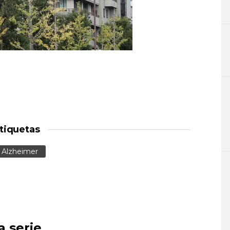
tiquetas
Alzheimer
a serie