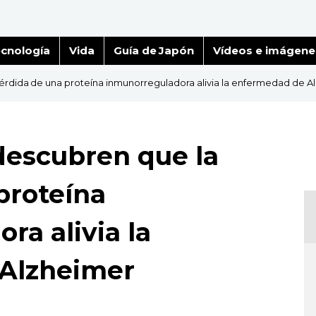
cnología
Vida
Guía de Japón
Vídeos e imágene
érdida de una proteína inmunorreguladora alivia la enfermedad de A
descubren que la
proteína
ra alivia la
Alzheimer