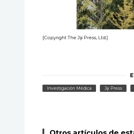
[Copyright The Jiji Press, Ltd.]
E
Investigación Médica
Jiji Press
Otros artículos de est