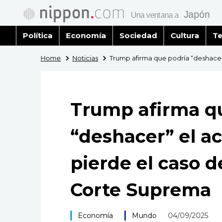
Política
Economía
Sociedad
Cultura
Te
Home
Noticias
Trump afirma que podría “deshacer
Trump afirma q
“deshacer” el a
pierde el caso d
Corte Suprema
Economía
Mundo
04/09/2025