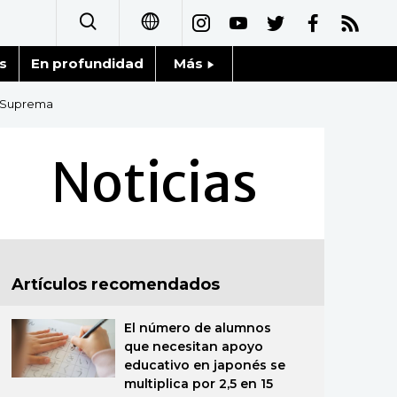
s
En profundidad
Más
日本語
Noticias
e Suprema
English
Datos de Japón
Noticias
简体字
Fragmentos de Japón
繁體字
Gente
Français
Artículos recomendados
Blog
العربية
El número de alumnos
Tokio
Русский
que necesitan apoyo
educativo en japonés se
Avisos
multiplica por 2,5 en 15