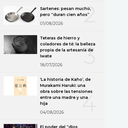
2
Sartenes: pesan mucho,
pero “duran cien años”
01/08/2026
Teteras de hierro y
coladores de té: la belleza
3
propia de la artesanía de
Iwate
18/07/2026
‘La historia de Kaho’, de
Murakami Haruki: una
obra sobre las tensiones
4
entre una madre y una
hija
04/08/2026
El poder del “dios