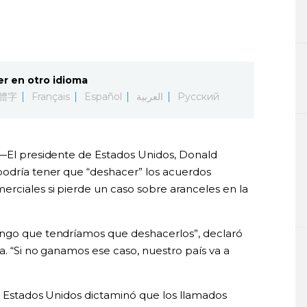
er en otro idioma
體字
Français
Español
العربية
Русский
)—El presidente de Estados Unidos, Donald
podría tener que “deshacer” los acuerdos
erciales si pierde un caso sobre aranceles en la
ongo que tendríamos que deshacerlos”, declaró
a. “Si no ganamos ese caso, nuestro país va a
de Estados Unidos dictaminó que los llamados