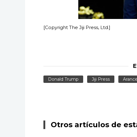
[Copyright The Jiji Press, Ltd.]
E
Donald Trump
Jiji Press
Arance
Otros artículos de est