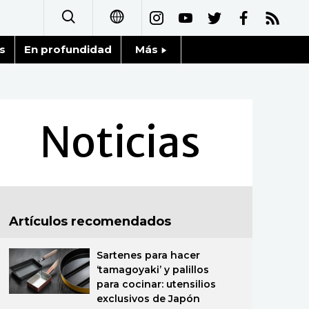
s
En profundidad
Más
日本語
Noticias
English
Datos de Japón
Noticias
简体字
Fragmentos de Japón
繁體字
Gente
Français
Artículos recomendados
Blog
العربية
Sartenes para hacer
Tokio
Русский
‘tamagoyaki’ y palillos
para cocinar: utensilios
Avisos
exclusivos de Japón