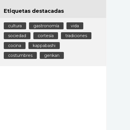
Etiquetas destacadas
cultura
gastronomía
vida
sociedad
cortesía
tradiciones
cocina
kappabashi
costumbres
genkan