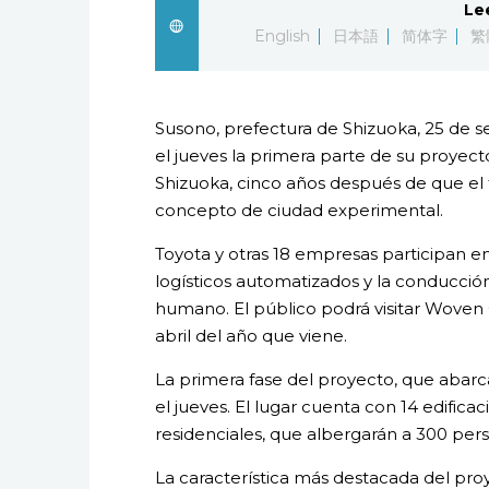
Le
English
日本語
简体字
繁
Susono, prefectura de Shizuoka, 25 de s
el jueves la primera parte de su proyec
Shizuoka, cinco años después de que el 
concepto de ciudad experimental.
Toyota y otras 18 empresas participan e
logísticos automatizados y la conducci
humano. El público podrá visitar Woven C
abril del año que viene.
La primera fase del proyecto, que abar
el jueves. El lugar cuenta con 14 edificac
residenciales, que albergarán a 300 pe
La característica más destacada del pr