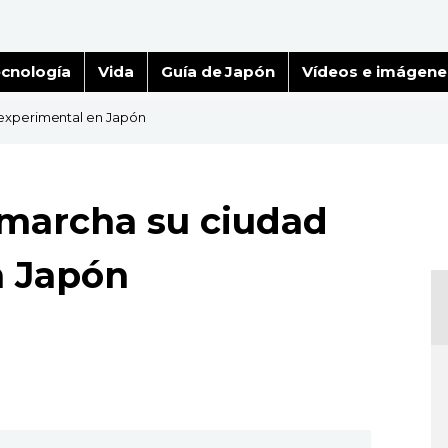
cnología
Vida
Guía de Japón
Vídeos e imágene
experimental en Japón
 marcha su ciudad
n Japón