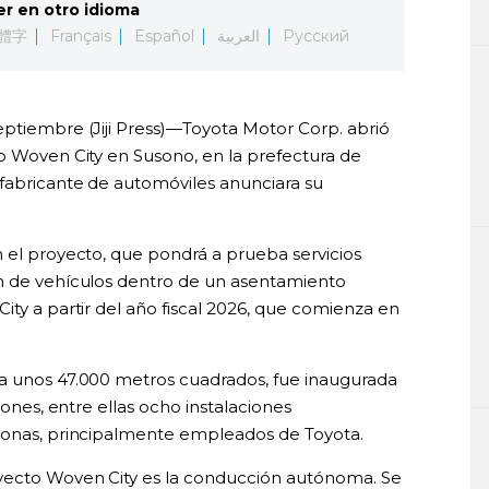
er en otro idioma
體字
Français
Español
العربية
Русский
eptiembre (Jiji Press)—Toyota Motor Corp. abrió
to Woven City en Susono, en la prefectura de
fabricante de automóviles anunciara su
n el proyecto, que pondrá a prueba servicios
ón de vehículos dentro de un asentamiento
ity a partir del año fiscal 2026, que comienza en
ca unos 47.000 metros cuadrados, fue inaugurada
iones, entre ellas ocho instalaciones
rsonas, principalmente empleados de Toyota.
oyecto Woven City es la conducción autónoma. Se