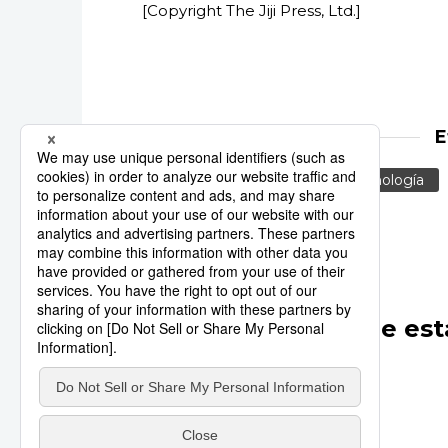
[Copyright The Jiji Press, Ltd.]
E
Toyota
Jiji Press
Tecnología
Otros artículos de est