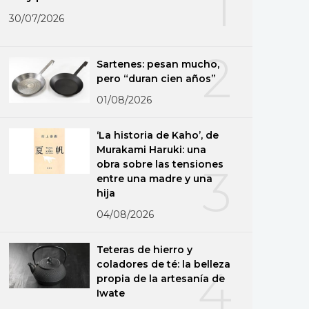
1
30/07/2026
2
Sartenes: pesan mucho,
pero “duran cien años”
01/08/2026
‘La historia de Kaho’, de
Murakami Haruki: una
obra sobre las tensiones
3
entre una madre y una
hija
04/08/2026
Teteras de hierro y
coladores de té: la belleza
4
propia de la artesanía de
Iwate