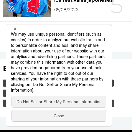
5
los festivales japoneses
05/08/2026
More in this series
Etiquetas destacadas
cultura
vida
gastronomía
sociedad
turismo
comida
historia
gastronomía japonesa
jiji press
modales