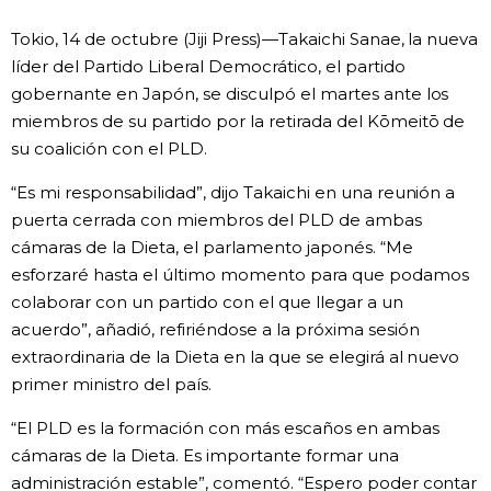
Vida
Tokio, 14 de octubre (Jiji Press)—Takaichi Sanae, la nueva
líder del Partido Liberal Democrático, el partido
gobernante en Japón, se disculpó el martes ante los
Guía de Japón
miembros de su partido por la retirada del Kōmeitō de
su coalición con el PLD.
Vídeos e imágenes
“Es mi responsabilidad”, dijo Takaichi en una reunión a
En profundidad
puerta cerrada con miembros del PLD de ambas
cámaras de la Dieta, el parlamento japonés. “Me
esforzaré hasta el último momento para que podamos
Más
colaborar con un partido con el que llegar a un
acuerdo”, añadió, refiriéndose a la próxima sesión
Noticias
official SNS
extraordinaria de la Dieta en la que se elegirá al nuevo
primer ministro del país.
Datos de Japón
“El PLD es la formación con más escaños en ambas
cámaras de la Dieta. Es importante formar una
Fragmentos de Japón
administración estable”, comentó. “Espero poder contar