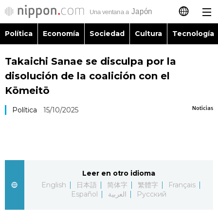
Política
Economía
Sociedad
Cultura
Tecnología
日本語
Takaichi Sanae se disculpa por la
English
disolución de la coalición con el
简体字
Kōmeitō
Política
Noticias
Política
15/10/2025
繁體字
Economía
Français
Sociedad
العربية
Leer en otro idioma
Cultura
Русский
English
日本語
简体字
繁體字
Français
Español
العربية
Русский
Tecnología