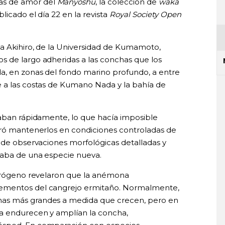
as de amor del
Manyōshū
, la colección de
waka
licado el día 22 en la revista
Royal Society Open
a Akihiro, de la Universidad de Kumamoto,
s de largo adheridas a las conchas que los
a, en zonas del fondo marino profundo, a entre
e a las costas de Kumano Nada y la bahía de
taban rápidamente, lo que hacía imposible
gró mantenerlos en condiciones controladas de
r de observaciones morfológicas detalladas y
taba de una especie nueva.
itrógeno revelaron que la anémona
rementos del cangrejo ermitaño. Normalmente,
as más grandes a medida que crecen, pero en
na endurecen y amplían la concha,