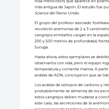
rosa melocotón) que aparece en poem
más antigua de Japón. El estudio fue pub
Science
del Reino Unido.
El grupo del profesor asociado Yoshikaw
recolectó anémonas de 2 a 3 centímetro
cangrejos ermitaños cargan en la espald
200 y 500 metros de profundidad, frent
Suruga.
Hasta ahora, estos ejemplares se debili
observarlos con vida, pero el equipo lo
temperatura y corriente marina. A parti
análisis de ADN, concluyeron que se tra
Los análisis de isótopos de carbono y n
probablemente se alimenta de los exc
estos cangrejos deben mudarse a conch
este caso, las secreciones de la anémo