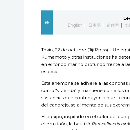
Le
English
日本語
简体字
繁
Tokio, 22 de octubre (Jiji Press)—Un equ
Kumamoto y otras instituciones ha de
en el fondo marino profundo frente a l
especie.
Esta anémona se adhiere a las conchas q
como “vivienda” y mantiene con ellos una
sustancias que contribuyen a que la co
del cangrejo, se alimenta de sus excrem
El equipo, inspirado en el color del cue
el ermitaño, la bautizó
Paracalliactis ts