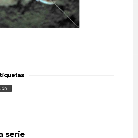
tiquetas
ción
a serie