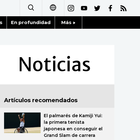
s
En profundidad
Más
日本語
Noticias
English
Datos de Japón
Noticias
简体字
Fragmentos de Japón
繁體字
Gente
Français
Artículos recomendados
Blog
العربية
El palmarés de Kamiji Yui:
Tokio
Русский
la primera tenista
japonesa en conseguir el
Avisos
Grand Slam de carrera