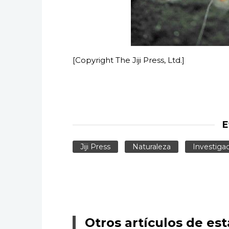
[Copyright The Jiji Press, Ltd.]
E
Jiji Press
Naturaleza
Investiga
Otros artículos de est