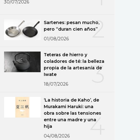
30/07/2026
2
Sartenes: pesan mucho,
pero “duran cien años”
01/08/2026
Teteras de hierro y
coladores de té: la belleza
3
propia de la artesanía de
Iwate
18/07/2026
‘La historia de Kaho’, de
Murakami Haruki: una
obra sobre las tensiones
4
entre una madre y una
hija
04/08/2026