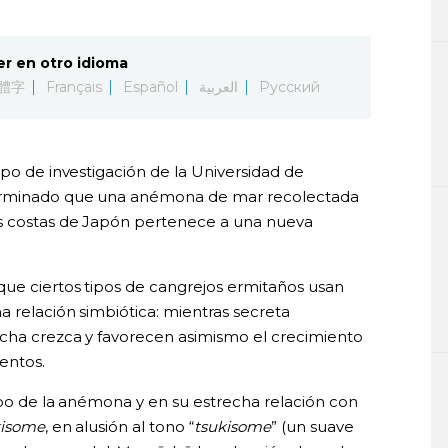
er en otro idioma
體字
Français
Español
العربية
Русский
ipo de investigación de la Universidad de
terminado que una anémona de mar recolectada
as costas de Japón pertenece a una nueva
ue ciertos tipos de cangrejos ermitaños usan
 relación simbiótica: mientras secreta
ncha crezca y favorecen asimismo el crecimiento
entos.
rpo de la anémona y en su estrecha relación con
ukisome
, en alusión al tono “
tsukisome
” (un suave