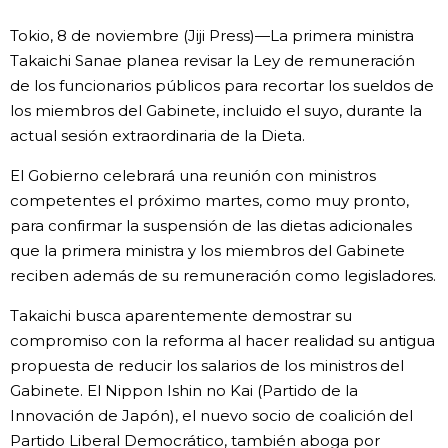
Vida
Tokio, 8 de noviembre (Jiji Press)—La primera ministra
Takaichi Sanae planea revisar la Ley de remuneración
de los funcionarios públicos para recortar los sueldos de
Guía de Japón
los miembros del Gabinete, incluido el suyo, durante la
actual sesión extraordinaria de la Dieta.
Vídeos e imágenes
El Gobierno celebrará una reunión con ministros
En profundidad
competentes el próximo martes, como muy pronto,
para confirmar la suspensión de las dietas adicionales
que la primera ministra y los miembros del Gabinete
Más
reciben además de su remuneración como legisladores.
Noticias
Takaichi busca aparentemente demostrar su
official SNS
compromiso con la reforma al hacer realidad su antigua
propuesta de reducir los salarios de los ministros del
Datos de Japón
Gabinete. El Nippon Ishin no Kai (Partido de la
Innovación de Japón), el nuevo socio de coalición del
Fragmentos de Japón
Partido Liberal Democrático, también aboga por