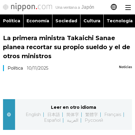
Política
Economía
Sociedad
Cultura
Tecnología
日本語
La primera ministra Takaichi Sanae
English
planea recortar su propio sueldo y el de
简体字
otros ministros
Política
Noticias
Política
10/11/2025
繁體字
Economía
Français
Sociedad
العربية
Leer en otro idioma
Cultura
Русский
English
日本語
简体字
繁體字
Français
Español
العربية
Русский
Tecnología