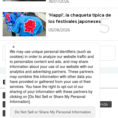
18/07/2026
‘Happi’, la chaqueta típica de
5
los festivales japoneses
05/08/2026
More in this series
Etiquetas destacadas
cultura
vida
cortesía
gastronomía
tradiciones
costumbres
genkan
comida
gastronomía japonesa
modales