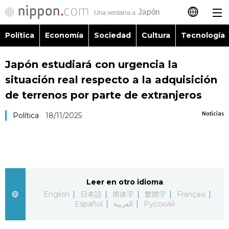
Política
Economía
Sociedad
Cultura
Tecnología
日本語
Japón estudiará con urgencia la
English
situación real respecto a la adquisición
简体字
de terrenos por parte de extranjeros
Política
Noticias
Política
18/11/2025
繁體字
Economía
Français
Sociedad
العربية
Leer en otro idioma
Cultura
Русский
English
日本語
简体字
繁體字
Français
Español
العربية
Русский
Tecnología