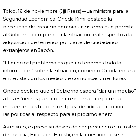
Vida
Tokio, 18 de noviembre (Jiji Press)—La ministra para la
Seguridad Económica, Onoda Kimi, destacó la
necesidad de crear sin demora un sistema que permita
Guía de Japón
al Gobierno comprender la situación real respecto a la
adquisición de terrenos por parte de ciudadanos
Vídeos e imágenes
extranjeros en Japón.
En profundidad
“El principal problema es que no tenemos toda la
información” sobre la situación, comentó Onoda en una
entrevista con los medios de comunicación el lunes.
Más
Onoda declaró que el Gobierno espera “dar un impulso”
Noticias
a los esfuerzos para crear un sistema que permita
official SNS
esclarecer la situación real para decidir la dirección de
las políticas al respecto para el próximo enero.
Datos de Japón
Asimismo, expresó su deseo de cooperar con el ministro
Fragmentos de Japón
de Justicia, Hiraguchi Hiroshi, en la cuestión de si se