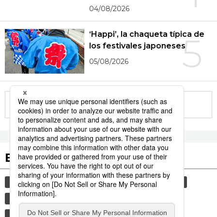
04/08/2026
‘Happi’, la chaqueta típica de
5
los festivales japoneses
05/08/2026
More in this series
Etiquetas destacadas
cultura
sociedad
gastronomía
vida
jiji press
comida
cortesía
modales
tradiciones
costumbres