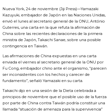
Vida
Nueva York, 24 de noviembre (Jiji Press)—Yamazaki
Kazuyuki, embajador de Japón en las Naciones Unidas,
envió el lunes al secretario general de la ONU, António
Guía de Japón
Guterres, una carta en la que refuta la afirmación de
China sobre las recientes declaraciones de la primera
Vídeos e imágenes
ministra de Japón, Takaichi Sanae, sobre una posible
contingencia en Taiwán.
En profundidad
Las afirmaciones de China expuestas en una carta
enviada el viernes al secretario general de la ONU por
Más
Fu Cong, embajador chino ante el organismo, “parecen
ser inconsistentes con los hechos y carecer de
Noticias
official SNS
fundamento”, señaló Yamazaki en su carta.
Takaichi dijo en una sesión de la Dieta celebrada a
Datos de Japón
principios de noviembre que el posible uso de la fuerza
por parte de China contra Taiwán podría constituir una
Fragmentos de Japón
llamada “situación de amenaza para la supervivencia”