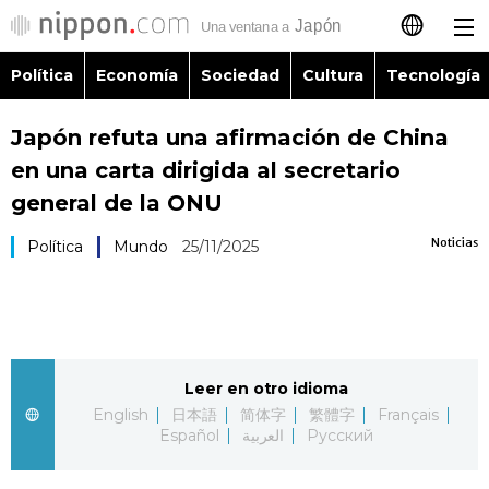
Política
Economía
Sociedad
Cultura
Tecnología
日本語
Japón refuta una afirmación de China
English
en una carta dirigida al secretario
简体字
general de la ONU
Política
Noticias
Política
Mundo
25/11/2025
繁體字
Economía
Français
Sociedad
العربية
Leer en otro idioma
Cultura
Русский
English
日本語
简体字
繁體字
Français
Español
العربية
Русский
Tecnología