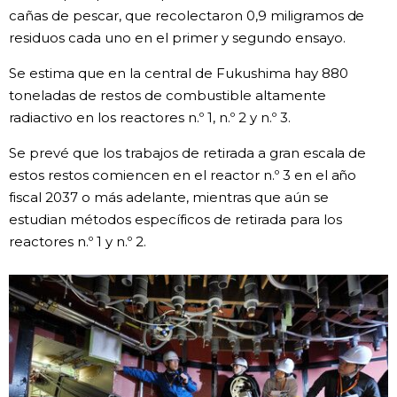
cañas de pescar, que recolectaron 0,9 miligramos de
Gente
residuos cada uno en el primer y segundo ensayo.
Se estima que en la central de Fukushima hay 880
Blog
toneladas de restos de combustible altamente
radiactivo en los reactores n.º 1, n.º 2 y n.º 3.
Tokio
Se prevé que los trabajos de retirada a gran escala de
estos restos comiencen en el reactor n.º 3 en el año
Avisos
fiscal 2037 o más adelante, mientras que aún se
estudian métodos específicos de retirada para los
reactores n.º 1 y n.º 2.