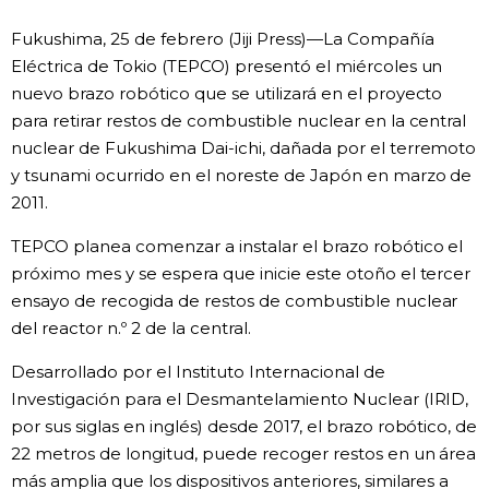
Vida
Fukushima, 25 de febrero (Jiji Press)—La Compañía
Eléctrica de Tokio (TEPCO) presentó el miércoles un
nuevo brazo robótico que se utilizará en el proyecto
Guía de Japón
para retirar restos de combustible nuclear en la central
nuclear de Fukushima Dai-ichi, dañada por el terremoto
Vídeos e imágenes
y tsunami ocurrido en el noreste de Japón en marzo de
2011.
En profundidad
TEPCO planea comenzar a instalar el brazo robótico el
próximo mes y se espera que inicie este otoño el tercer
Más
ensayo de recogida de restos de combustible nuclear
del reactor n.º 2 de la central.
Noticias
official SNS
Desarrollado por el Instituto Internacional de
Investigación para el Desmantelamiento Nuclear (IRID,
Datos de Japón
por sus siglas en inglés) desde 2017, el brazo robótico, de
22 metros de longitud, puede recoger restos en un área
Fragmentos de Japón
más amplia que los dispositivos anteriores, similares a