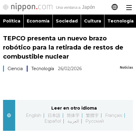
Política
Economía
Sociedad
Cultura
Tecnología
日本語
TEPCO presenta un nuevo brazo
English
robótico para la retirada de restos de
简体字
combustible nuclear
Política
Noticias
Ciencia
Tecnología
26/02/2026
繁體字
Economía
Français
Sociedad
العربية
Leer en otro idioma
Cultura
Русский
English
日本語
简体字
繁體字
Français
Español
العربية
Русский
Tecnología