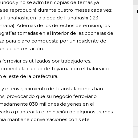
undos y no se admiten copias de temas ya
ema se reproducirá durante cuatro meses cada vez
ū-Funahashi, en la aldea de Funahashi (123
emana). Además de los derechos de emisión, los
rafías tomadas en el interior de las cocheras de
za para piano compuesta por un residente de
n a dicha estación.
erroviarios utilizados por trabajadores,
eas conecta la ciudad de Toyama con el balneario
el este de la prefectura.
y el envejecimiento de las instalaciones han
os, provocando que su negocio ferroviario
ximadamente 838 millones de yenes en el
llevado a plantear la eliminación de algunos tramos
pañía mantiene conversaciones con siete