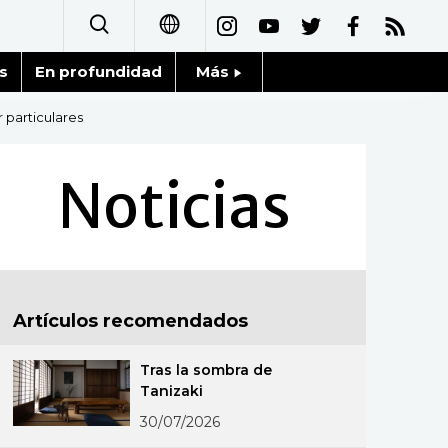
s
En profundidad
Más
日本語
Noticias
 particulares
English
Datos de Japón
Noticias
简体字
Fragmentos de Japón
繁體字
Gente
Français
Artículos recomendados
Blog
العربية
Tras la sombra de
Tokio
Русский
Tanizaki
30/07/2026
Avisos