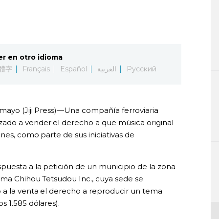
er en otro idioma
體字
Français
Español
العربية
Русский
mayo (Jiji Press)—Una compañía ferroviaria
ado a vender el derecho a que música original
nes, como parte de sus iniciativas de
uesta a la petición de un municipio de la zona
yama Chihou Tetsudou Inc., cuya sede se
 a la venta el derecho a reproducir un tema
s 1.585 dólares).