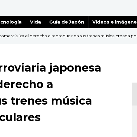
cnología
Vida
Guía de Japón
Vídeos e imágene
omercializa el derecho a reproducir en sus trenes música creada por
roviaria japonesa
 derecho a
us trenes música
culares