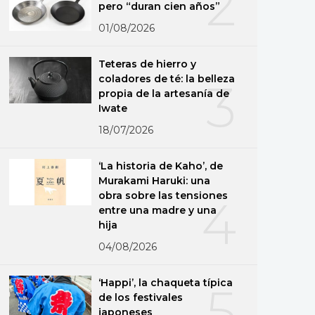
2
pero “duran cien años”
01/08/2026
Teteras de hierro y
coladores de té: la belleza
3
propia de la artesanía de
Iwate
18/07/2026
‘La historia de Kaho’, de
Murakami Haruki: una
obra sobre las tensiones
4
entre una madre y una
hija
04/08/2026
‘Happi’, la chaqueta típica
5
de los festivales
japoneses