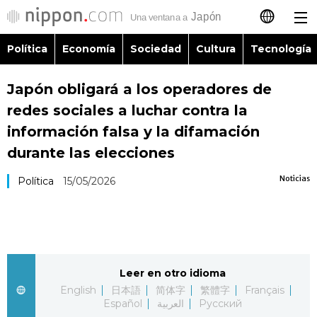
Política
Economía
Sociedad
Cultura
Tecnología
日本語
Japón obligará a los operadores de
English
redes sociales a luchar contra la
简体字
información falsa y la difamación
Política
durante las elecciones
繁體字
Economía
Noticias
Política
15/05/2026
Français
Sociedad
العربية
Cultura
Русский
Leer en otro idioma
English
日本語
简体字
繁體字
Français
Tecnología
Español
العربية
Русский