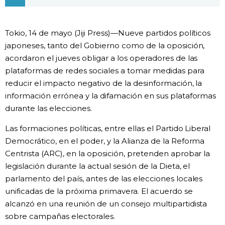
Vida
Tokio, 14 de mayo (Jiji Press)—Nueve partidos políticos
Guía de Japón
japoneses, tanto del Gobierno como de la oposición,
acordaron el jueves obligar a los operadores de las
plataformas de redes sociales a tomar medidas para
Vídeos e imágenes
reducir el impacto negativo de la desinformación, la
información errónea y la difamación en sus plataformas
En profundidad
durante las elecciones.
Las formaciones políticas, entre ellas el Partido Liberal
Más
Democrático, en el poder, y la Alianza de la Reforma
Centrista (ARC), en la oposición, pretenden aprobar la
Noticias
official SNS
legislación durante la actual sesión de la Dieta, el
parlamento del país, antes de las elecciones locales
Datos de Japón
unificadas de la próxima primavera. El acuerdo se
alcanzó en una reunión de un consejo multipartidista
Fragmentos de Japón
sobre campañas electorales.