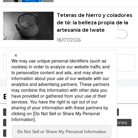
Teteras de hierro y coladores
5
de té: la belleza propia de la
artesanía de Iwate
18/07/2026
More in this series
Etiquetas destacadas
cultura
vida
gastronomía
sociedad
cortesía
costumbres
genkan
tradiciones
comida
historia