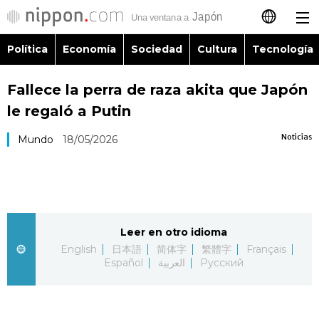
Política
Economía
Sociedad
Cultura
Tecnología
日本語
Fallece la perra de raza akita que Japón
English
le regaló a Putin
简体字
Política
Noticias
Mundo
18/05/2026
繁體字
Economía
Français
Sociedad
Leer en otro idioma
العربية
English
日本語
简体字
繁體字
Français
Cultura
Español
العربية
Русский
Русский
Tecnología