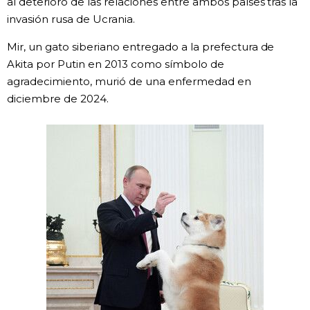
al deterioro de las relaciones entre ambos países tras la
invasión rusa de Ucrania.
Gente
Mir, un gato siberiano entregado a la prefectura de
Akita por Putin en 2013 como símbolo de
Blog
agradecimiento, murió de una enfermedad en
diciembre de 2024.
Tokio
Avisos