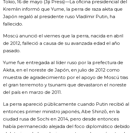
Tokio, 16 de mayo (Jiji Press)—La oficina presidencial del
Vida
Kremlin informó que Yume, la perra de raza akita que
Japón regaló al presidente ruso Vladímir Putin, ha
fallecido.
Guía de Japón
Moscú anunció el viernes que la perra, nacida en abril
Vídeos e imágenes
de 2012, falleció a causa de su avanzada edad el año
pasado.
En profundidad
Yume fue entregada al líder ruso por la prefectura de
Akita, en el noreste de Japón, en julio de 2012 como
Más
muestra de agradecimiento por el apoyo de Moscú tras
el gran terremoto y tsunami que devastaron el noreste
del país en marzo de 2011.
Noticias
official SNS
La perra apareció públicamente cuando Putin recibió al
Datos de Japón
entonces primer ministro japonés, Abe Shinzō, en la
ciudad rusa de Sochi en 2014, pero desde entonces
había permanecido alejada del foco diplomático debido
Fragmentos de Japón