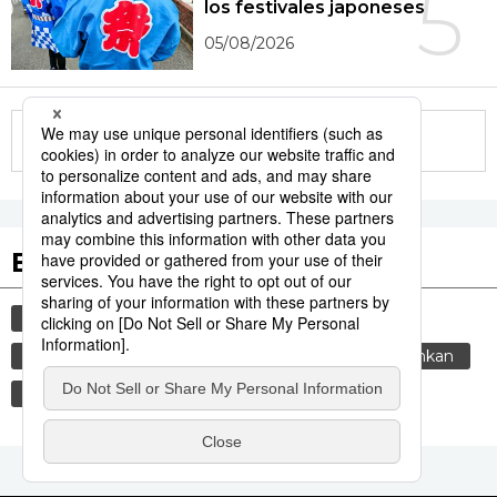
5
los festivales japoneses
05/08/2026
More in this series
Etiquetas destacadas
cultura
gastronomía
vida
cortesía
comida
tradiciones
costumbres
genkan
gastronomía japonesa
sociedad