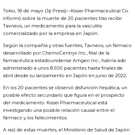
Vida
Tokio, 18 de mayo (Jiji Press)—Kissei Pharmaceutical Co.
informó sobre la muerte de 20 pacientes tras recibir
Tavneos, un medicamento para la vasculitis
Guía de Japón
comercializado por la empresa en Japón.
Vídeos e imágenes
Según la compañía y otras fuentes, Tavneos, un fármaco
desarrollado por ChemoCentryx Inc., filial de la
En profundidad
farmacéutica estadounidense Amgen Inc., habría sido
administrado a unos 8.500 pacientes hasta finales de
abril desde su lanzamiento en Japón en junio de 2022.
Más
En los 20 pacientes se observó disfunción hepática, un
Noticias
posible efecto secundario que figura en el prospecto
official SNS
del medicamento. Kissei Pharmaceutical está
investigando una posible relación causal entre el
Datos de Japón
fármaco y los fallecimientos.
Fragmentos de Japón
A raíz de estas muertes, el Ministerio de Salud de Japón