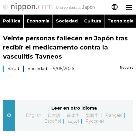
Política
Economía
Sociedad
Cultura
Tecnología
日本語
Veinte personas fallecen en Japón tras
English
recibir el medicamento contra la
简体字
vasculitis Tavneos
Política
Noticias
Salud
Sociedad
19/05/2026
繁體字
Economía
Français
Sociedad
العربية
Leer en otro idioma
Cultura
Русский
English
日本語
简体字
繁體字
Français
Español
العربية
Русский
Tecnología