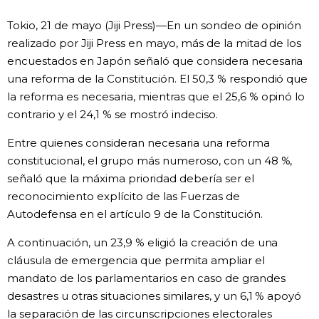
Vida
Tokio, 21 de mayo (Jiji Press)—En un sondeo de opinión
realizado por Jiji Press en mayo, más de la mitad de los
encuestados en Japón señaló que considera necesaria
Guía de Japón
una reforma de la Constitución. El 50,3 % respondió que
la reforma es necesaria, mientras que el 25,6 % opinó lo
Vídeos e imágenes
contrario y el 24,1 % se mostró indeciso.
En profundidad
Entre quienes consideran necesaria una reforma
constitucional, el grupo más numeroso, con un 48 %,
señaló que la máxima prioridad debería ser el
Más
reconocimiento explícito de las Fuerzas de
Autodefensa en el artículo 9 de la Constitución.
Noticias
official SNS
A continuación, un 23,9 % eligió la creación de una
cláusula de emergencia que permita ampliar el
Datos de Japón
mandato de los parlamentarios en caso de grandes
desastres u otras situaciones similares, y un 6,1 % apoyó
Fragmentos de Japón
la separación de las circunscripciones electorales