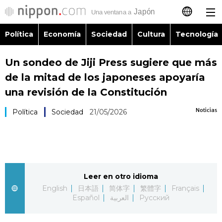
Política
Economía
Sociedad
Cultura
Tecnología
日本語
Un sondeo de Jiji Press sugiere que más
English
de la mitad de los japoneses apoyaría
简体字
una revisión de la Constitución
Política
Noticias
Política
Sociedad
21/05/2026
繁體字
Economía
Français
Sociedad
العربية
Leer en otro idioma
Cultura
Русский
English
日本語
简体字
繁體字
Français
Español
العربية
Русский
Tecnología