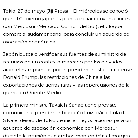
Vida
Tokio, 27 de mayo (Jiji Press)—El miércoles se conoció
que el Gobierno japonés planea iniciar conversaciones
con Mercosur (Mercado Común del Sur), el bloque
Guía de Japón
comercial sudamericano, para concluir un acuerdo de
asociación económica.
Vídeos e imágenes
Japón busca diversificar sus fuentes de suministro de
En profundidad
recursos en un contexto marcado por los elevados
aranceles impuestos por el presidente estadounidense
Donald Trump, las restricciones de China a las
Más
exportaciones de tierras raras y las repercusiones de la
guerra en Oriente Medio.
Noticias
official SNS
La primera ministra Takaichi Sanae tiene previsto
comunicar al presidente brasileño Luiz Inácio Lula da
Datos de Japón
Silva el deseo de Tokio de iniciar negociaciones para un
acuerdo de asociación económica con Mercosur
Fragmentos de Japón
durante la reunión que ambos mantendrán al margen