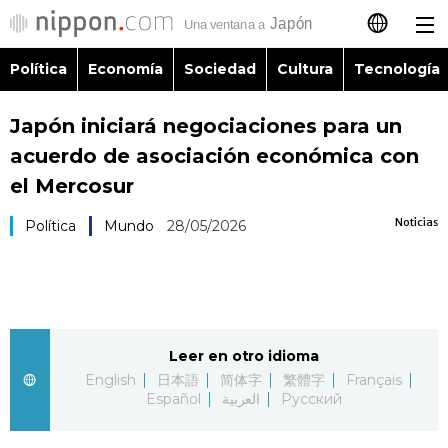
Política
Economía
Sociedad
Cultura
Tecnología
日本語
Japón iniciará negociaciones para un
English
acuerdo de asociación económica con
简体字
el Mercosur
Política
Noticias
Política
Mundo
28/05/2026
繁體字
Economía
Français
Sociedad
العربية
Leer en otro idioma
Cultura
Русский
English
日本語
简体字
繁體字
Français
Español
العربية
Русский
Tecnología