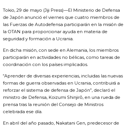
Vida
Tokio, 29 de mayo (Jiji Press)—El Ministerio de Defensa
de Japón anunció el viernes que cuatro miembros de
las Fuerzas de Autodefensa participarán en la misión de
Guía de Japón
la OTAN para proporcionar ayuda en materia de
seguridad y formación a Ucrania.
Vídeos e imágenes
En dicha misión, con sede en Alemania, los miembros
En profundidad
participarán en actividades no bélicas, como tareas de
coordinación con los países implicados.
Más
“Aprender de diversas experiencias, incluidas las nuevas
formas de guerra observadas en Ucrania, contribuirá a
Noticias
reforzar el sistema de defensa de Japón”, declaró el
official SNS
ministro de Defensa, Koizumi Shinjirō, en una rueda de
prensa tras la reunión del Consejo de Ministros
Datos de Japón
celebrada ese día.
Fragmentos de Japón
En abril del año pasado, Nakatani Gen, predecesor de