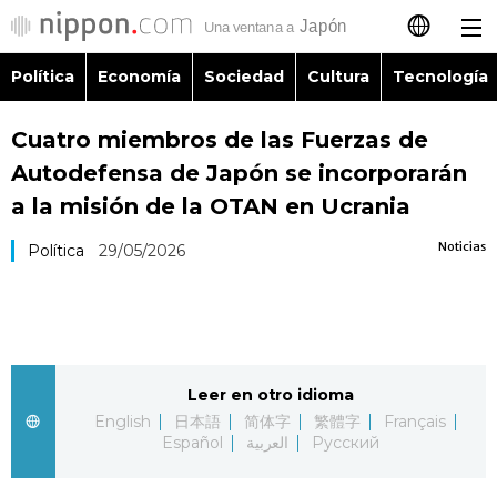
Política
Economía
Sociedad
Cultura
Tecnología
日本語
Cuatro miembros de las Fuerzas de
English
Autodefensa de Japón se incorporarán
简体字
a la misión de la OTAN en Ucrania
Política
Noticias
Política
29/05/2026
繁體字
Economía
Français
Sociedad
العربية
Leer en otro idioma
Cultura
Русский
English
日本語
简体字
繁體字
Français
Español
العربية
Русский
Tecnología