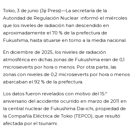
Vida
Tokio, 3 de junio (Jiji Press)—La secretaría de la
Autoridad de Regulación Nuclear informó el miércoles
que los niveles de radiación han descendido en
Guía de Japón
aproximadamente el 70 % de la prefectura de
Fukushima, hasta situarse en torno a la media nacional.
Vídeos e imágenes
En diciembre de 2025, los niveles de radiación
En profundidad
atmosférica en dichas zonas de Fukushima eran de 0,1
microsieverts por hora o menos. Por otra parte, las
zonas con niveles de 0,2 microsieverts por hora o menos
Más
abarcaban el 92 % de la prefectura.
Noticias
Los datos fueron revelados con motivo del 15.º
official SNS
aniversario del accidente ocurrido en marzo de 2011 en
la central nuclear de Fukushima Dai-ichi, propiedad de
Datos de Japón
la Compañía Eléctrica de Tokio (TEPCO), que resultó
afectada por el tsunami.
Fragmentos de Japón