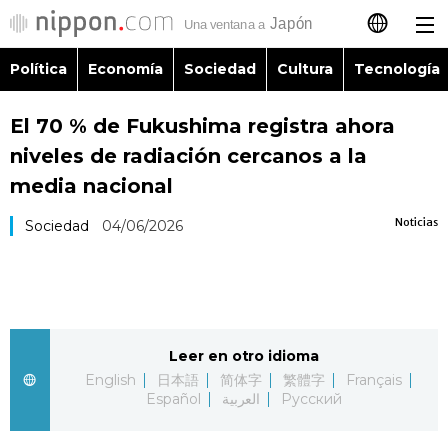
Política
Economía
Sociedad
Cultura
Tecnología
日本語
El 70 % de Fukushima registra ahora
English
niveles de radiación cercanos a la
简体字
media nacional
Política
Noticias
Sociedad
04/06/2026
繁體字
Economía
Français
Sociedad
العربية
Leer en otro idioma
Cultura
Русский
English
日本語
简体字
繁體字
Français
Español
العربية
Русский
Tecnología